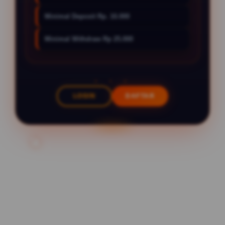
Minimal Deposit Rp. 10.000
Minimal Withdraw Rp 25.000
LOGIN
DAFTAR
Layer Popup Close
JEBOLTOTO: Link Situ
TOTO Slot Gacor Terpercaya
dan Bandar Togel Asia
Terpopuler