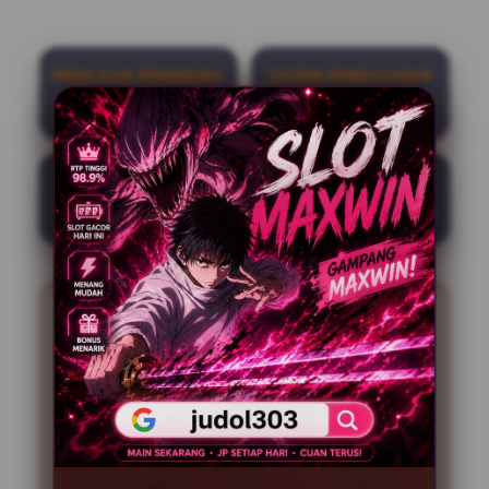
PENILAIAN PENGGUNA
SISTEM PEMBAYARAN
120.123.003
5 Metode
LAYANAN SUPPORT
SISTEM
24/7
Pragmatic Play
JEBOLTOTO
adalah bandar togel Asia terpopuler
dan link situs TOTO slot gacor terpercaya. Kami
menyediakan pasaran togel resmi terlengkap,
game slot online gampang menang, serta
transaksi aman dengan layanan online 24 jam
nonstop setiap hari!