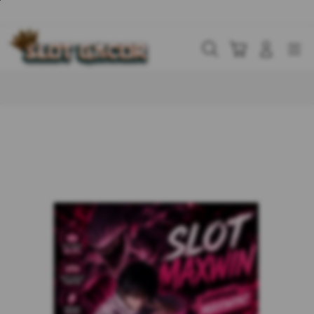
Skip
to
content
Cari
Troli
Login
Navigation
Buka Info Lebih Lanjut