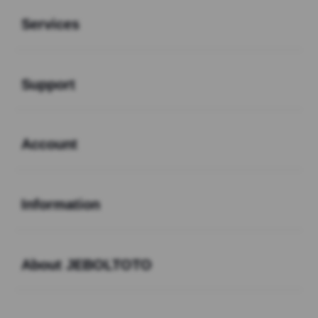
Buka
Services
Buka
Support
Buka
Account
Buka
Information
Buka
About JEBOLTOTO