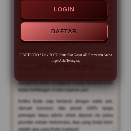
SLOT DEMO hadir sebagai solusi cerdas satu
atap untuk Anda! Kami menyediakan akses gratis
LOGIN
ke ribuan simulator mesin slot online terlengkap
untuk menguji pola, ritme, dan strategi Anda.
Tidak hanya sebagai tempat latihan, platform
DAFTAR
kami juga terintegrasi dengan gerbang taruhan
resmi yang menawarkan kemudahan transaksi
luar biasa.
JEBOTLOTO ! Link TOTO Situs Slot Gacor 4D Resmi dan Arena
Togel Asia Telengkap
Coba berbagai judul game populer dari provider
© COPYRIGHT 2026 HOKIEMAS88
internasional dengan fitur, grafik, dan tingkat
volatilitas yang persis sama dengan versi aslinya.
Sempurna untuk mengasah insting bertaruh Anda
tanpa kehilangan modal sepeser pun.
Ketika Anda siap bertaruh dengan saldo asli,
nikmati konversi nilai penuh 100% tanpa
potongan biaya admin untuk deposit via pulsa
provider seluler terkemuka. Apa yang Anda kirim
adalah apa yang Anda mainkan!