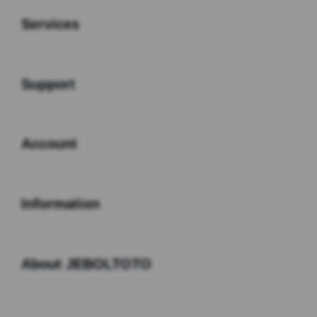
Buka
Services
Buka
Support
Buka
Account
Buka
Information
Buka
About JEBOLTOTO