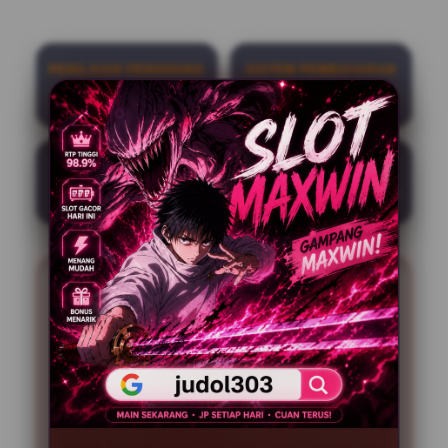
PENILAIAN PENGGUNA
SISTEM PEMBAYARAN
120.123.003
5 Metode
LAYANAN SUPPORT
SISTEM
24/7
Pragmatic Play
JEBOLTOTO
adalah bandar togel Asia terpopuler
dan link situs TOTO slot gacor terpercaya. Kami
menyediakan pasaran togel resmi terlengkap,
game slot online gampang menang, serta
transaksi aman dengan layanan online 24 jam
nonstop setiap hari!