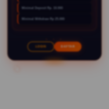
Minimal Deposit Rp. 10.000
Minimal Withdraw Rp 25.000
LOGIN
DAFTAR
Layer Popup Close
JEBOLTOTO: Link Situ
TOTO Slot Gacor Terpercaya
dan Bandar Togel Asia
Terpopuler