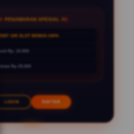
PENAWARAN SPESIAL
SIT 10K SLOT BONUS 100%
sit Rp. 10.000
hdraw Rp 25.000
LOGIN
DAFTAR