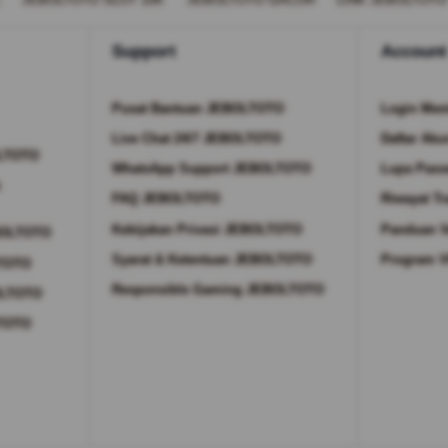
Support
Account
Pusat Bantuan JEBOLTOTO
Login Me
Live Chat 24/7 JEBOLTOTO
Daftar Ak
OLTOTO
WhatsApp Support JEBOLTOTO
Lupa Pas
k
FAQ JEBOLTOTO
Riwayat T
Kebijakan Privasi JEBOLTOTO
Panduan V
BOLTOTO
Syarat & Ketentuan JEBOLTOTO
Program 
LTOTO
Responsible Gaming JEBOLTOTO
OLTOTO
LTOTO