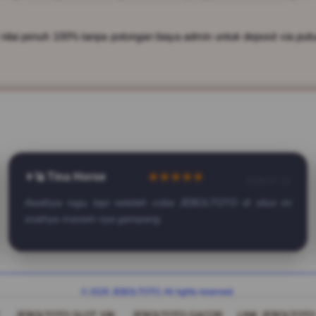
i nilai penuh 100% tanpa potongan biaya admin untuk deposit via pul
JEBOLTOTO
Tina Horse
★★★★★
2026-07-12
Awalnya ragu tapi setelah coba JEBOLTOTO di situs ini
soalnya maxwin nya gampang
© 2026 JEBOLTOTO. All rights reserved.
C
JEBOLTOTO SLOT 10K
JEBOLTOTO GACOR
LINK JEBOLTOTO