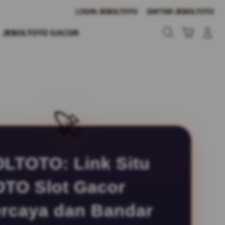
LOGIN JEBOLTOTO
DAFTAR JEBOLTOTO
Cari
Troli
Login/Sign-Up
JEBOLTOTO GACOR
Cari
LTOTO: Link Situ
OTO Slot Gacor
ercaya dan Bandar