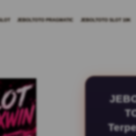
SLOT
JEBOLTOTO PRAGMATIC
JEBOLTOTO SLOT 10K
JEBO
T
Terp