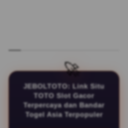
JEBOLTOTO: Link Situ
TOTO Slot Gacor
Terpercaya dan Bandar
Togel Asia Terpopuler