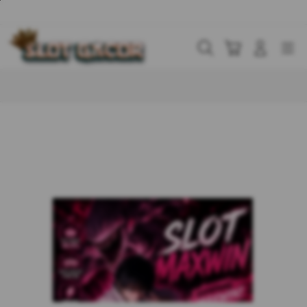
Skip
to
content
Cari
Troli
Login
Navigation
Buka Info Lebih Lanjut