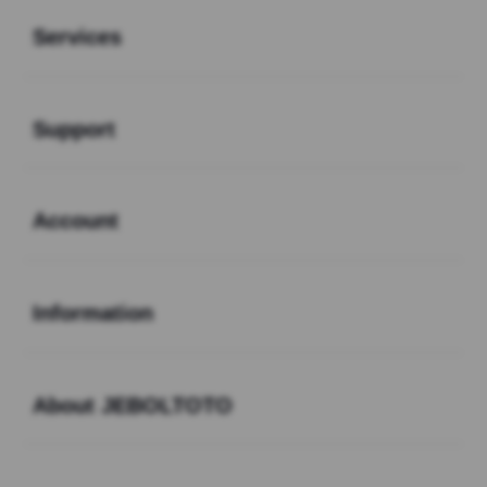
Buka
Services
Buka
Support
Buka
Account
Buka
Information
Buka
About JEBOLTOTO