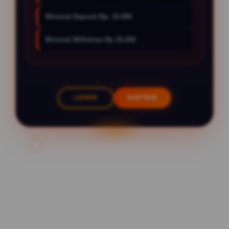
Minimal Deposit Rp. 10.000
Minimal Withdraw Rp 25.000
LOGIN
DAFTAR
Layer Popup Close
JEBOLTOTO: Link Situ
TOTO Slot Gacor Terpercaya
dan Bandar Togel Asia
Terpopuler