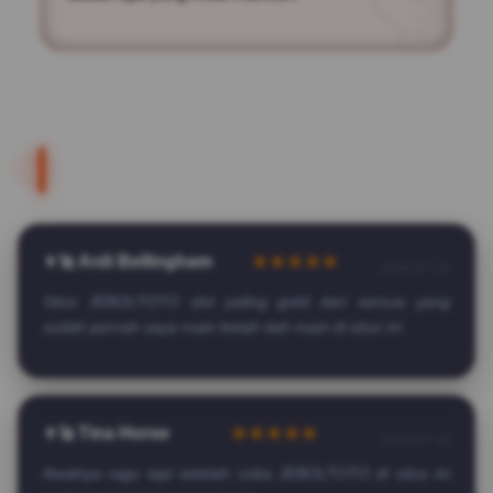
ULASAN TERBARU KOMUNITAS
JEBOLTOTO
Ardi Bellingham
★★★★★
2026-07-18
Situs JEBOLTOTO slot paling gokil dari semua yang
sudah pernah saya main betah dah main di situs ini
Tina Horse
★★★★★
2026-07-12
Awalnya ragu tapi setelah coba JEBOLTOTO di situs ini