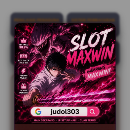
PENILAIAN PENGGUNA
SISTEM PEMBAYARAN
120.123.003
5 Metode
LAYANAN SUPPORT
SISTEM
24/7
Pragmatic Play
JEBOLTOTO
adalah bandar togel Asia terpopuler
dan link situs TOTO slot gacor terpercaya. Kami
menyediakan pasaran togel resmi terlengkap,
game slot online gampang menang, serta
transaksi aman dengan layanan online 24 jam
nonstop setiap hari!