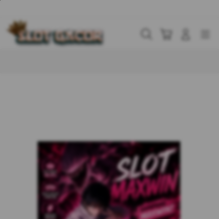
Skip
to
content
Cari
Troli
Login
Navigation
Buka Info Lebih Lanjut