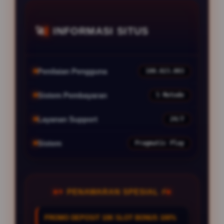
INFORMASI SITUS
Penilaian Pengguna
100.023.003
Sistem Pembayaran
5 Metode
Layanan Support
24/7
Sistem
Pragmatic Play
PENAWARAN SPESIAL
PROMO DEPOSIT 10K SLOT BONUS 100%