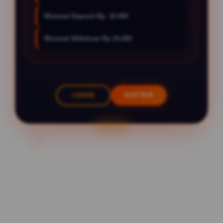
Minimal Deposit Rp. 10.000
Minimal Withdraw Rp 25.000
LOGIN
DAFTAR
Layer Popup Close
JEBOLTOTO: Link Situ
TOTO Slot Gacor Terpercaya
dan Bandar Togel Asia
Terpopuler