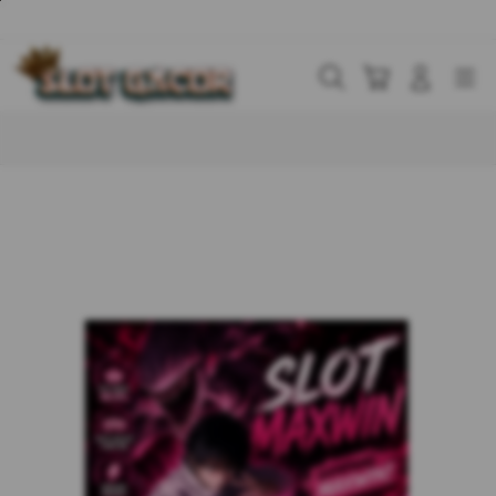
Skip
to
content
Cari
Troli
Login
Navigation
Buka Info Lebih Lanjut