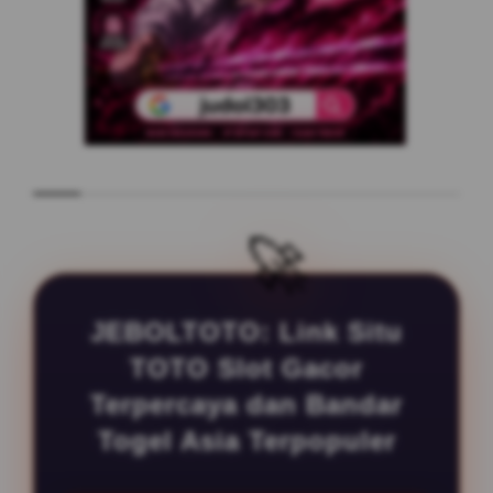
JEBOLTOTO: Link Situ
TOTO Slot Gacor
Terpercaya dan Bandar
Togel Asia Terpopuler