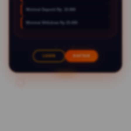
Minimal Deposit Rp. 10.000
Minimal Withdraw Rp 25.000
LOGIN
DAFTAR
Layer Popup Close
JEBOLTOTO: Link Situ
TOTO Slot Gacor Terpercaya
dan Bandar Togel Asia
Terpopuler