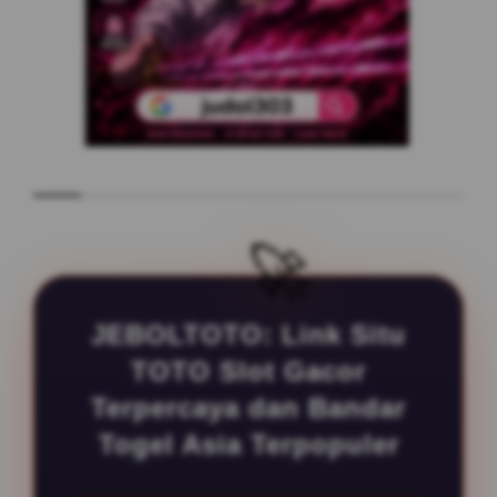
JEBOLTOTO: Link Situ
TOTO Slot Gacor
Terpercaya dan Bandar
Togel Asia Terpopuler