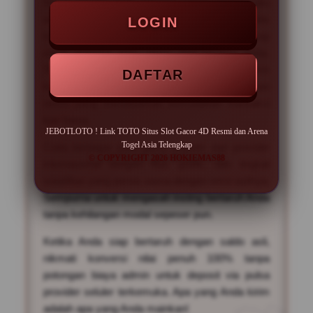
SLOT DEMO hadir sebagai solusi cerdas satu
atap untuk Anda! Kami menyediakan akses gratis
LOGIN
ke ribuan simulator mesin slot online terlengkap
untuk menguji pola, ritme, dan strategi Anda.
Tidak hanya sebagai tempat latihan, platform
DAFTAR
kami juga terintegrasi dengan gerbang taruhan
resmi yang menawarkan kemudahan transaksi
luar biasa.
JEBOTLOTO ! Link TOTO Situs Slot Gacor 4D Resmi dan Arena
Togel Asia Telengkap
Coba berbagai judul game populer dari provider
© COPYRIGHT 2026 HOKIEMAS88
internasional dengan fitur, grafik, dan tingkat
volatilitas yang persis sama dengan versi aslinya.
Sempurna untuk mengasah insting bertaruh Anda
tanpa kehilangan modal sepeser pun.
Ketika Anda siap bertaruh dengan saldo asli,
nikmati konversi nilai penuh 100% tanpa
potongan biaya admin untuk deposit via pulsa
provider seluler terkemuka. Apa yang Anda kirim
adalah apa yang Anda mainkan!