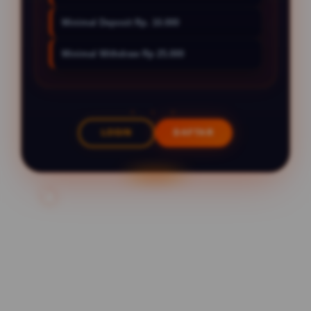
Minimal Deposit Rp. 10.000
Minimal Withdraw Rp 25.000
LOGIN
DAFTAR
Layer Popup Close
JEBOLTOTO: Link Situ
TOTO Slot Gacor Terpercaya
dan Bandar Togel Asia
Terpopuler