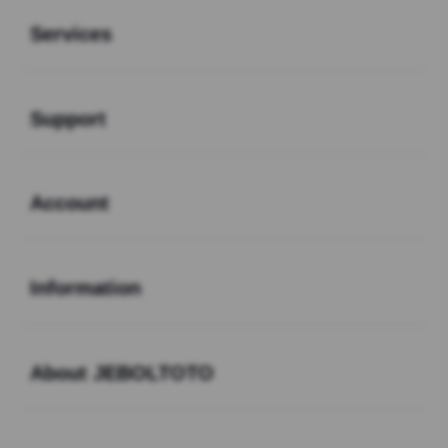
Buka
Services
Buka
Support
Buka
Account
Buka
Information
Buka
About JEBOLTOTO