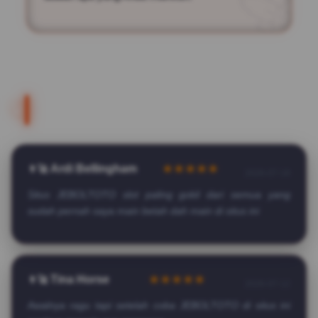
ULASAN TERBARU KOMUNITAS
JEBOLTOTO
Ardi Bellingham
★★★★★
2026-07-18
Situs JEBOLTOTO slot paling gokil dari semua yang
sudah pernah saya main betah dah main di situs ini
Tina Horse
★★★★★
2026-07-12
Awalnya ragu tapi setelah coba JEBOLTOTO di situs ini