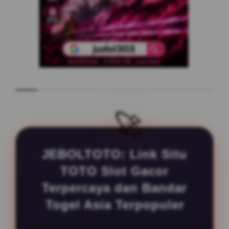
JEBOLTOTO: Link Situ
TOTO Slot Gacor
Terpercaya dan Bandar
Togel Asia Terpopuler