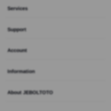
Buka
Services
Buka
Support
Buka
Account
Buka
Information
Buka
About JEBOLTOTO