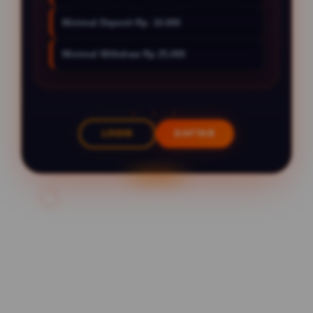
Minimal Deposit Rp. 10.000
Minimal Withdraw Rp 25.000
LOGIN
DAFTAR
Layer Popup Close
JEBOLTOTO: Link Situ
TOTO Slot Gacor Terpercaya
dan Bandar Togel Asia
Terpopuler