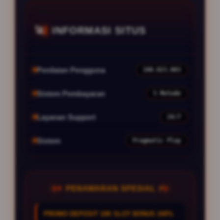
INFORMASI SITUS
Penilaian Pengguna
100.023.003
Sistem Pembayaran
5 Metode
Layanan Support
24/7
Sistem
Pragmatic Play
PENAWARAN SPESIAL
PROMO DEPOSIT 10K SLOT BONUS 100%