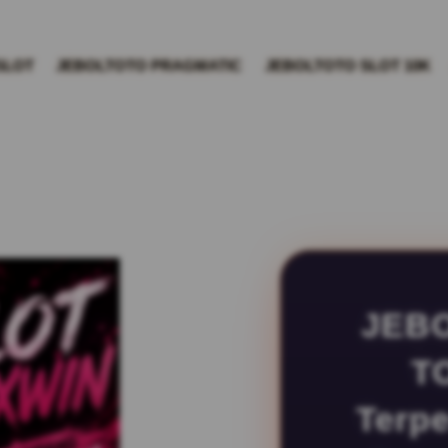
SLOT
JEBOLTOTO PRAGMATIC
JEBOLTOTO SLOT 10K
JEBO
T
Terp