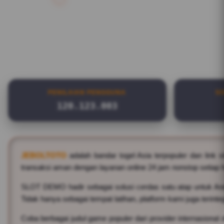
Layer Popup Close
JEBOLTOTO: Link Situ T
PENILAIAN PENGGUNA
S
120.123.003
JEBOLTOTO
adalah bandar togel Asia terpopuler dan link
transaksi aman dengan layanan online 24 jam nonstop setiap h
SLOT DEMO hadir sebagai solusi cerdas satu atap untuk Anda!
Tidak hanya sebagai tempat latihan, platform kami juga teri
Coba berbagai judul game populer dari provider internasional 