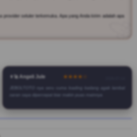
sa provider seluler terkemuka. Apa yang Anda kirim adalah apa
Angeli Jule
★★★★☆
2026-07-14
JEBOLTOTO nya seru cuma loading kadang agak lambat
saran saya dipercepat biar makin puas mainnya