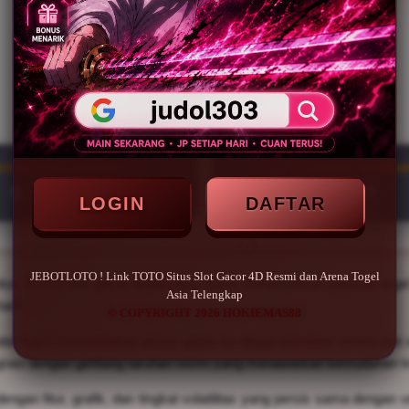
OTO Slot Gacor Terpercay
Terpopuler
ISTEM PEMBAYARAN
LAYANAN SUPPOR
5 Metode
24/7
LOGIN
DAFTAR
JEBOTLOTO ! Link TOTO Situs Slot Gacor 4D Resmi dan Arena Togel
 situs TOTO slot gacor terpercaya. Kami menyediakan pasaran toge
Asia Telengkap
ari!
© COPYRIGHT 2026 HOKIEMAS88
 Kami menyediakan akses gratis ke ribuan simulator mesin slot onl
ntegrasi dengan gerbang taruhan resmi yang menawarkan kemudahan tr
dengan fitur, grafik, dan tingkat volatilitas yang persis sama denga