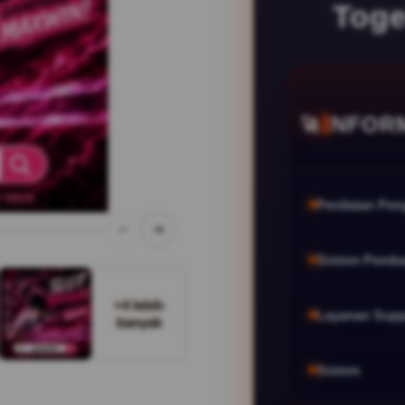
Toge
INFOR
Penilaian Pe
Sebelumnya
Berikutnya
Sistem Pemb
+4 lebih
Layanan Supp
banyak
Sistem