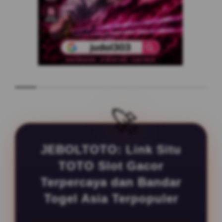
JEBOLTOTO: Link Situ
TOTO Slot Gacor
Terpercaya dan Bandar
Togel Asia Terpopuler