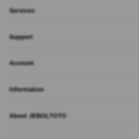
Buka
Services
Buka
Support
Buka
Account
Buka
Information
Buka
About JEBOLTOTO