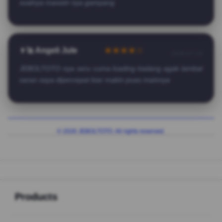
soalnya maxwin nya gampang
Angeli Jule
★★★★☆
2026-07-14
JEBOLTOTO nya seru cuma loading kadang agak lambat
saran saya dipercepat biar makin puas mainnya
© 2026 JEBOLTOTO. All rights reserved.
Buka
Footer Navigation
Products