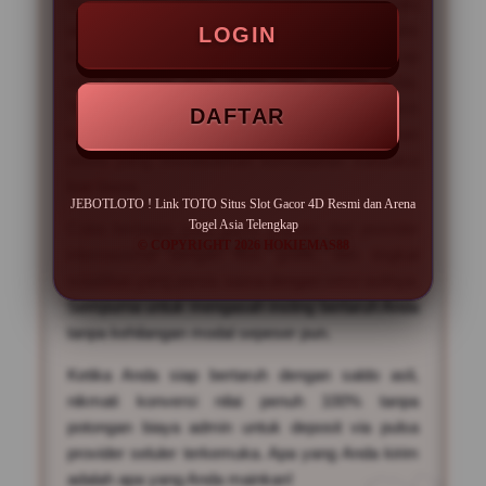
SLOT DEMO hadir sebagai solusi cerdas satu
atap untuk Anda! Kami menyediakan akses gratis
LOGIN
ke ribuan simulator mesin slot online terlengkap
untuk menguji pola, ritme, dan strategi Anda.
Tidak hanya sebagai tempat latihan, platform
DAFTAR
kami juga terintegrasi dengan gerbang taruhan
resmi yang menawarkan kemudahan transaksi
luar biasa.
JEBOTLOTO ! Link TOTO Situs Slot Gacor 4D Resmi dan Arena
Togel Asia Telengkap
Coba berbagai judul game populer dari provider
© COPYRIGHT 2026 HOKIEMAS88
internasional dengan fitur, grafik, dan tingkat
volatilitas yang persis sama dengan versi aslinya.
Sempurna untuk mengasah insting bertaruh Anda
tanpa kehilangan modal sepeser pun.
Ketika Anda siap bertaruh dengan saldo asli,
nikmati konversi nilai penuh 100% tanpa
potongan biaya admin untuk deposit via pulsa
provider seluler terkemuka. Apa yang Anda kirim
adalah apa yang Anda mainkan!