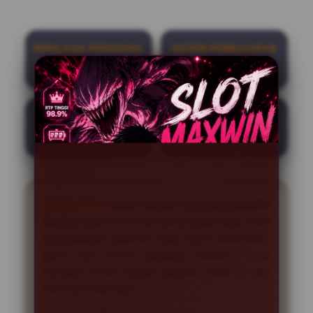
PENILAIAN PENGGUNA
SISTEM PEMBAYARAN
120.123.003
5 Metode
LAYANAN SUPPORT
SISTEM
24/7
Pragmatic Play
JEBOLTOTO
adalah bandar togel Asia terpopuler
dan link situs TOTO slot gacor terpercaya. Kami
menyediakan pasaran togel resmi terlengkap,
game slot online gampang menang, serta
transaksi aman dengan layanan online 24 jam
nonstop setiap hari!