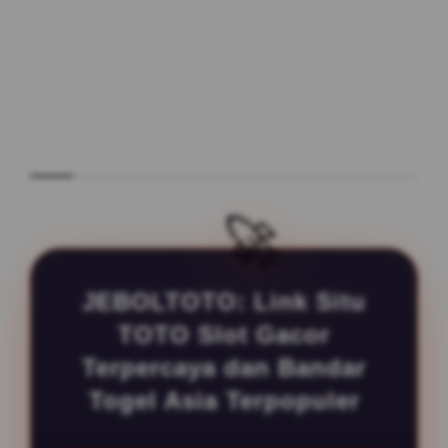
JEBOLTOTO: Link Situ
TOTO Slot Gacor
Terpercaya dan Bandar
Togel Asia Terpopuler