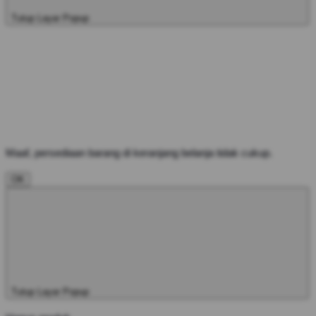
Tutup Layar Popup
Maaf, persediaan barang di keranjang belanja tidak cukup.
OK
Tutup Layar Popup