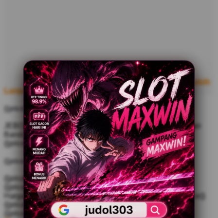
Buka Info Lebih
Lanjut
Tutup Info Lebih Lanjut
{{priceAnchor.priceWrapper.info.noLineOrignal}}
JEBOLTOTO: Link Situ TOTO Slot Gacor Terpercaya dan
Bandar Togel Asia Terpopuler
{{priceAnchor.priceWrapper.info.totalPriceMonthly}}
{{priceAnchor.priceWrapper.info.ceExchangePrice}}
{{priceAnchor.priceWrapper.info.orignalPriceAddText}}
{{priceAnchor.priceWrapper.info.lowestWasPricetext}}
Harga awal:
{{priceAnchor.priceWrapper.info.orignalPrice}}
{{priceAnchor.priceWrapper.info.savePrice}}
{{priceAnchor.priceWrapper.info.disclaimer}}