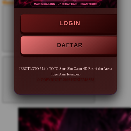
Masuk
Daftar
LOGIN
DAFTAR
JEBOTLOTO ! Link TOTO Situs Slot Gacor 4D Resmi dan Arena
Togel Asia Telengkap
© COPYRIGHT 2026 HOKIEMAS88