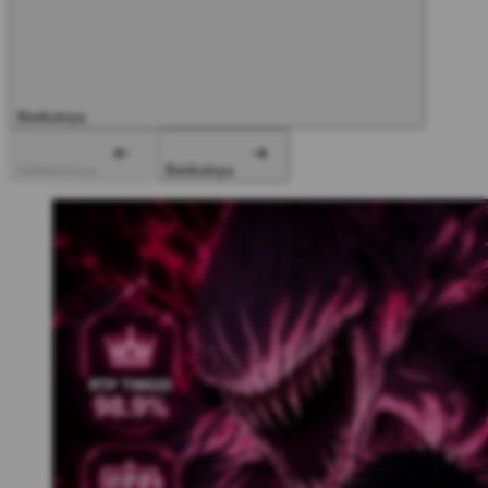
Berikutnya
Sebelumnya
Berikutnya