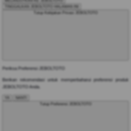
MELANJUTKAN KE JEBOLTOTO
TINGGALKAN JEBOLTOTO HALAMAN INI
Tutup Kebijakan Privasi JEBOLTOTO
Periksa Preferensi JEBOLTOTO
Berikan rekomendasi untuk memperbaharui preferensi produk
JEBOLTOTO Anda.
YA
NANTI
Tutup Preferensi JEBOLTOTO