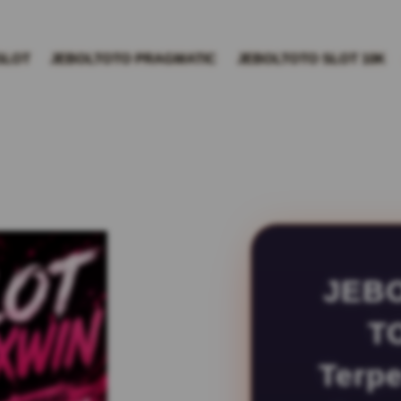
SLOT
JEBOLTOTO PRAGMATIC
JEBOLTOTO SLOT 10K
JEBO
T
Terp