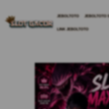
Skip
to
content
JEBOLTOTO
JEBOLTOTO 
LINK JEBOLTOTO
Buka Info Lebih Lanjut