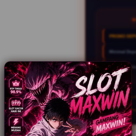
PROMO DEPO
Minimal Depo
Minimal Wit