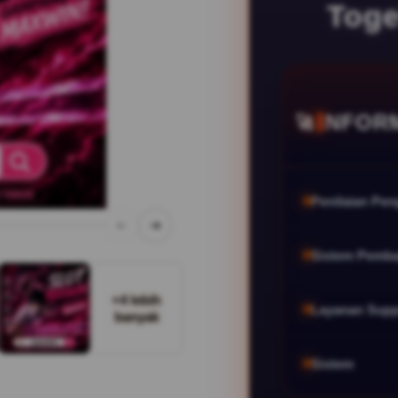
Toge
INFOR
Penilaian Pe
Sebelumnya
Berikutnya
Sistem Pemb
+4 lebih
Layanan Supp
banyak
Sistem