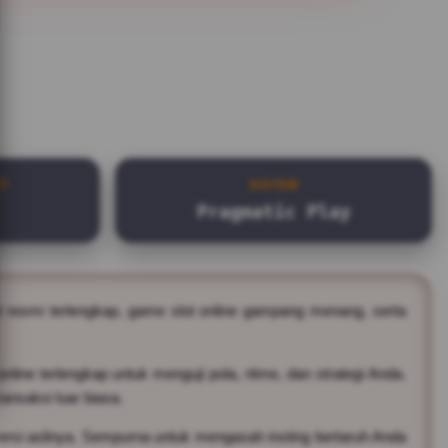
a dan Bandar Togel Asia
T
SISTEM
Pragmatic Play
l resmi terlengkap, game slot online gampang menang, serta
ine terlengkap untuk menguji pola, ritme, dan strategi Anda.
ansaksi luar biasa.
n versi aslinya. Sempurna untuk mengasah insting bertaruh Anda