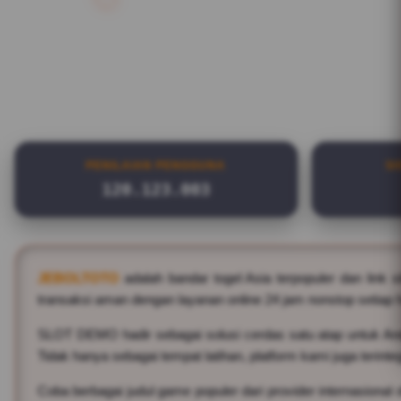
Layer Popup Close
JEBOLTOTO: Link Situ T
PENILAIAN PENGGUNA
S
120.123.003
JEBOLTOTO
adalah bandar togel Asia terpopuler dan link
transaksi aman dengan layanan online 24 jam nonstop setiap h
SLOT DEMO hadir sebagai solusi cerdas satu atap untuk Anda!
Tidak hanya sebagai tempat latihan, platform kami juga teri
Coba berbagai judul game populer dari provider internasional 