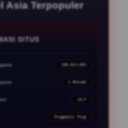
l Asia Terpopuler
MASI SITUS
ngguna
100.023.003
ayaran
5 Metode
ort
24/7
Pragmatic Play