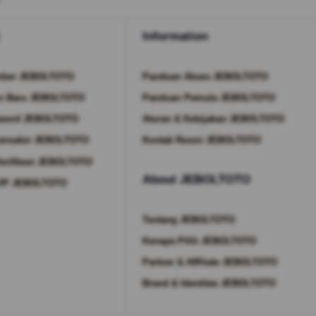
Information
mber JEBOLTOTO
Panduan Akses JEBOLTOTO
un Baru JEBOLTOTO
Panduan Pemula JEBOLTOTO
sword JEBOLTOTO
Aturan & Kebijakan JEBOLTOTO
ransaksi JEBOLTOTO
Kontak Resmi JEBOLTOTO
erifikasi JEBOLTOTO
About JEBOLTOTO
VIP JEBOLTOTO
Tentang JEBOLTOTO
Kenapa Pilih JEBOLTOTO
Partner & Affiliate JEBOLTOTO
Brand & Identitas JEBOLTOTO