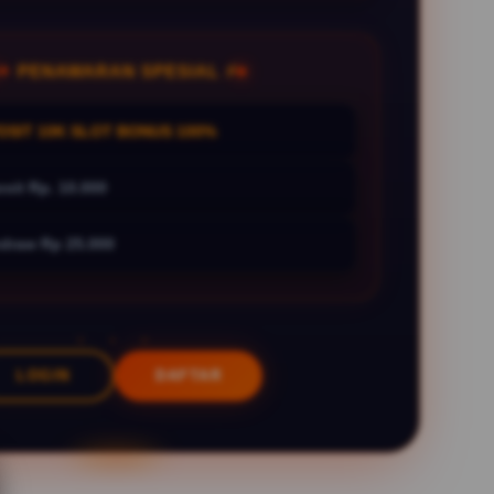
PENAWARAN SPESIAL
SIT 10K SLOT BONUS 100%
sit Rp. 10.000
hdraw Rp 25.000
LOGIN
DAFTAR