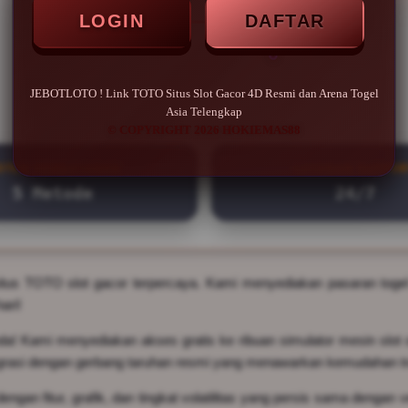
LOGIN
DAFTAR
OTO Slot Gacor Terpercay
Terpopuler
JEBOTLOTO ! Link TOTO Situs Slot Gacor 4D Resmi dan Arena Togel
Asia Telengkap
© COPYRIGHT 2026 HOKIEMAS88
ISTEM PEMBAYARAN
LAYANAN SUPPOR
5 Metode
24/7
 situs TOTO slot gacor terpercaya. Kami menyediakan pasaran toge
ari!
 Kami menyediakan akses gratis ke ribuan simulator mesin slot onl
ntegrasi dengan gerbang taruhan resmi yang menawarkan kemudahan tr
dengan fitur, grafik, dan tingkat volatilitas yang persis sama denga