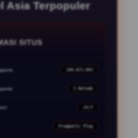
l Asia Terpopuler
MASI SITUS
ngguna
100.023.003
ayaran
5 Metode
ort
24/7
Pragmatic Play