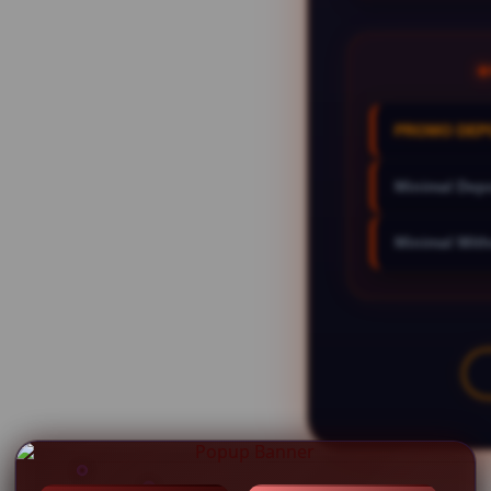
PROMO DEPO
Minimal Depo
Minimal Wit