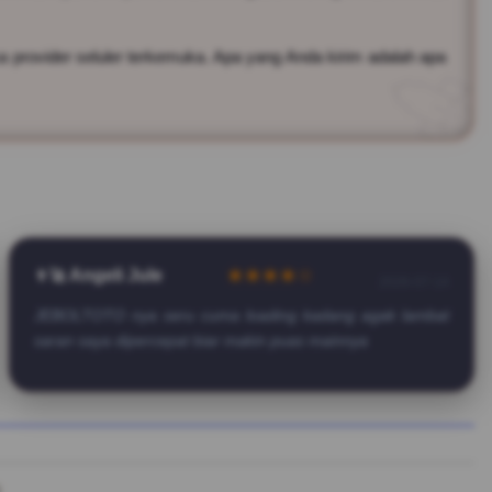
sa provider seluler terkemuka. Apa yang Anda kirim adalah apa
Angeli Jule
★★★★☆
2026-07-14
JEBOLTOTO nya seru cuma loading kadang agak lambat
saran saya dipercepat biar makin puas mainnya