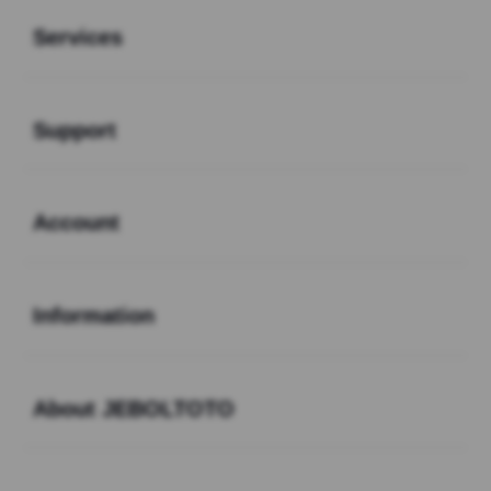
Buka
Services
Buka
Support
Buka
Account
Buka
Information
Buka
About JEBOLTOTO