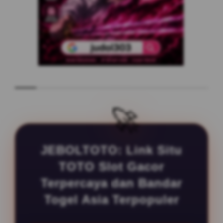
JEBOLTOTO: Link Situ
TOTO Slot Gacor
Terpercaya dan Bandar
Togel Asia Terpopuler