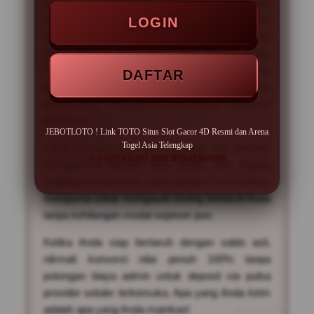
SLOT DEMO hadir sebagai solusi cerdas satu
atap untuk Anda! Kami menyediakan akses gratis
LOGIN
ke ribuan simulator mesin slot online terlengkap
untuk menguji pola, ritme, dan strategi Anda.
Tidak hanya sebagai tempat latihan, platform
DAFTAR
kami juga terintegrasi dengan gerbang taruhan
resmi yang menawarkan kemudahan transaksi
luar biasa.
JEBOTLOTO ! Link TOTO Situs Slot Gacor 4D Resmi dan Arena
Togel Asia Telengkap
Coba berbagai judul game populer dari provider
© COPYRIGHT 2026 HOKIEMAS88
internasional dengan fitur, grafik, dan tingkat
volatilitas yang persis sama dengan versi aslinya.
Sempurna untuk mengasah insting bertaruh Anda
tanpa kehilangan modal sepeser pun.
Ketika Anda siap bertaruh dengan saldo asli,
nikmati konversi nilai penuh 100% tanpa
potongan biaya admin untuk deposit via pulsa
provider seluler terkemuka. Apa yang Anda kirim
adalah apa yang Anda mainkan!