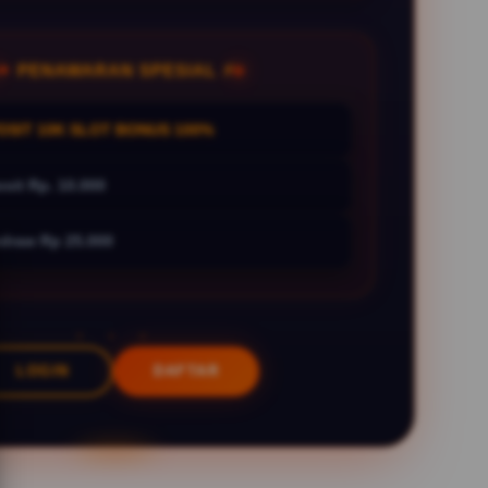
PENAWARAN SPESIAL
SIT 10K SLOT BONUS 100%
sit Rp. 10.000
hdraw Rp 25.000
LOGIN
DAFTAR