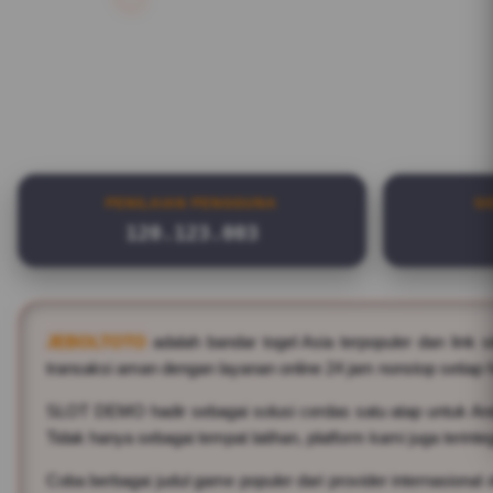
Layer Popup Close
JEBOLTOTO: Link Situ T
PENILAIAN PENGGUNA
S
120.123.003
JEBOLTOTO
adalah bandar togel Asia terpopuler dan link
transaksi aman dengan layanan online 24 jam nonstop setiap h
SLOT DEMO hadir sebagai solusi cerdas satu atap untuk Anda!
Tidak hanya sebagai tempat latihan, platform kami juga teri
Coba berbagai judul game populer dari provider internasional 