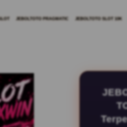
SLOT
JEBOLTOTO PRAGMATIC
JEBOLTOTO SLOT 10K
JEBO
T
Terp