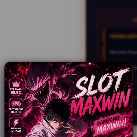
PROMO DEPO
Minimal Depo
Minimal Wit