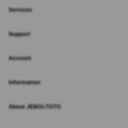
Buka
Services
Buka
Support
Buka
Account
Buka
Information
Buka
About JEBOLTOTO