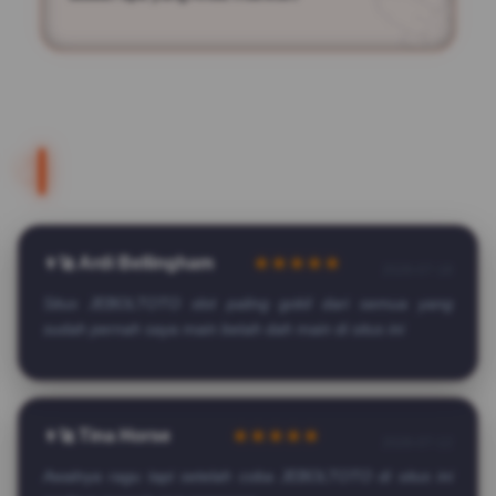
ULASAN TERBARU KOMUNITAS
JEBOLTOTO
Ardi Bellingham
★★★★★
2026-07-18
Situs JEBOLTOTO slot paling gokil dari semua yang
sudah pernah saya main betah dah main di situs ini
Tina Horse
★★★★★
2026-07-12
Awalnya ragu tapi setelah coba JEBOLTOTO di situs ini