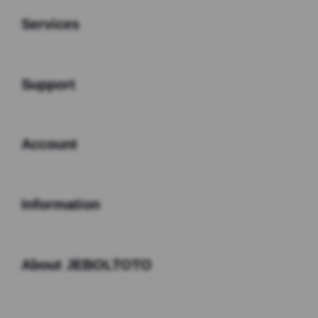
Buka
Services
Buka
Support
Buka
Account
Buka
Information
Buka
About JEBOLTOTO