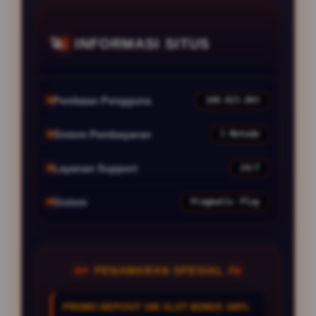
INFORMASI SITUS
Penilaian Pengguna
100.023.003
Sistem Pembayaran
5 Metode
Layanan Support
24/7
Sistem
Pragmatic Play
PENAWARAN SPESIAL
PROMO DEPOSIT 10K SLOT BONUS 100%