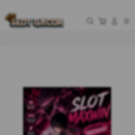
Skip
to
content
Cari
Troli
Login
Navigation
Buka Info Lebih Lanjut