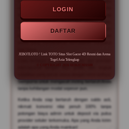
SLOT DEMO hadir sebagai solusi cerdas satu
atap untuk Anda! Kami menyediakan akses gratis
LOGIN
ke ribuan simulator mesin slot online terlengkap
untuk menguji pola, ritme, dan strategi Anda.
Tidak hanya sebagai tempat latihan, platform
DAFTAR
kami juga terintegrasi dengan gerbang taruhan
resmi yang menawarkan kemudahan transaksi
luar biasa.
JEBOTLOTO ! Link TOTO Situs Slot Gacor 4D Resmi dan Arena
Togel Asia Telengkap
Coba berbagai judul game populer dari provider
© COPYRIGHT 2026 HOKIEMAS88
internasional dengan fitur, grafik, dan tingkat
volatilitas yang persis sama dengan versi aslinya.
Sempurna untuk mengasah insting bertaruh Anda
tanpa kehilangan modal sepeser pun.
Ketika Anda siap bertaruh dengan saldo asli,
nikmati konversi nilai penuh 100% tanpa
potongan biaya admin untuk deposit via pulsa
provider seluler terkemuka. Apa yang Anda kirim
adalah apa yang Anda mainkan!