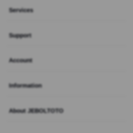
Buka
Services
Buka
Support
Buka
Account
Buka
Information
Buka
About JEBOLTOTO