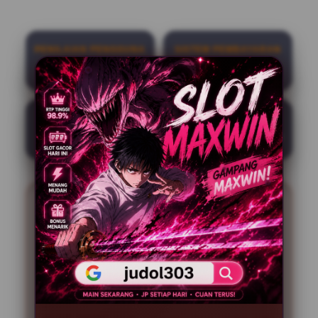
PENILAIAN PENGGUNA
SISTEM PEMBAYARAN
120.123.003
5 Metode
LAYANAN SUPPORT
SISTEM
24/7
Pragmatic Play
JEBOLTOTO
adalah bandar togel Asia terpopuler
dan link situs TOTO slot gacor terpercaya. Kami
menyediakan pasaran togel resmi terlengkap,
game slot online gampang menang, serta
transaksi aman dengan layanan online 24 jam
nonstop setiap hari!