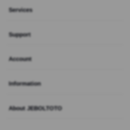
Buka
Services
Buka
Support
Buka
Account
Buka
Information
Buka
About JEBOLTOTO