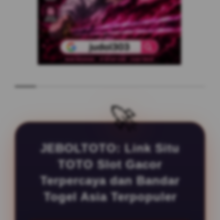
JEBOLTOTO: Link Situ
TOTO Slot Gacor
Terpercaya dan Bandar
Togel Asia Terpopuler