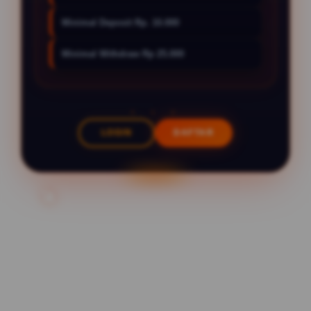
Minimal Deposit Rp. 10.000
Minimal Withdraw Rp 25.000
LOGIN
DAFTAR
Layer Popup Close
JEBOLTOTO: Link Situ
TOTO Slot Gacor Terpercaya
dan Bandar Togel Asia
Terpopuler