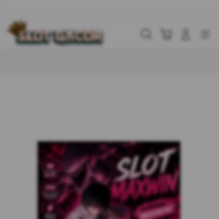
Skip
to
content
Cari
Troli
Login
Navigation
Buka Info Lebih Lanjut