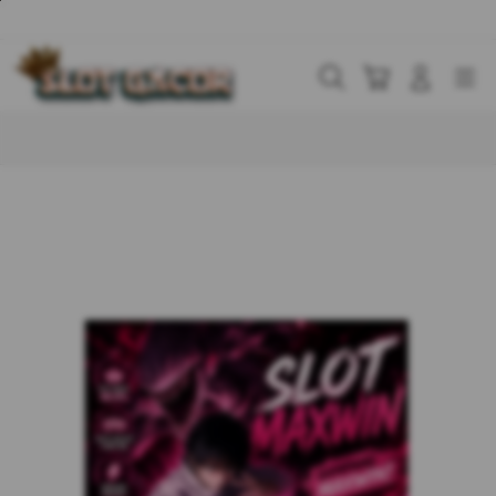
Skip
to
content
Cari
Troli
Login
Navigation
Buka Info Lebih Lanjut