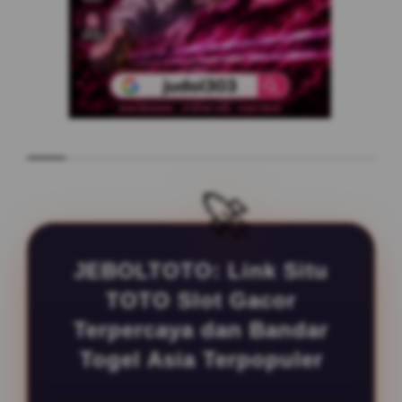
JEBOLTOTO: Link Situ
TOTO Slot Gacor
Terpercaya dan Bandar
Togel Asia Terpopuler