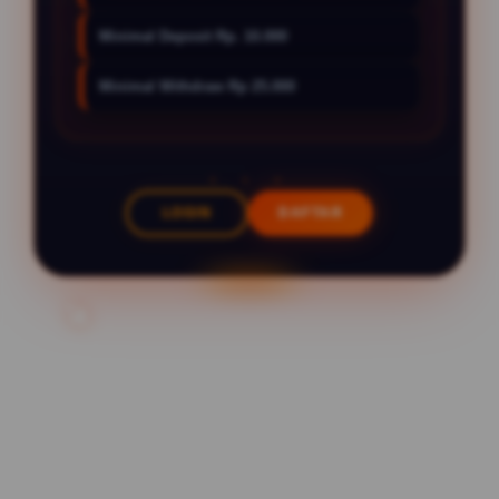
Minimal Deposit Rp. 10.000
Minimal Withdraw Rp 25.000
LOGIN
DAFTAR
Layer Popup Close
JEBOLTOTO: Link Situ
TOTO Slot Gacor Terpercaya
dan Bandar Togel Asia
Terpopuler