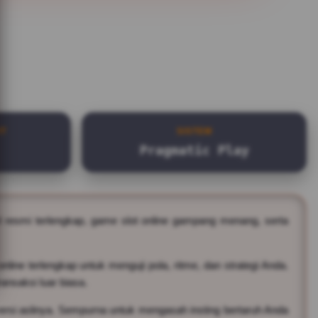
a dan Bandar Togel Asia
T
SISTEM
Pragmatic Play
l resmi terlengkap, game slot online gampang menang, serta
ine terlengkap untuk menguji pola, ritme, dan strategi Anda.
ansaksi luar biasa.
n versi aslinya. Sempurna untuk mengasah insting bertaruh Anda