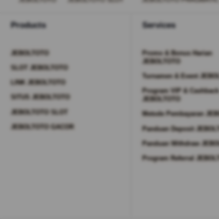
Footer Navigation
Products
Services
JEBOLTOTO
Promo & Bonus Harian
JEBOLTOTO
SLOT JEBOLTOTO
Turnamen & Event JEB
LINK JEBOLTOTO
Program VIP & Cashbac
SITUS JEBOLTOTO
JEBOLTOTO
JEBOLTOTO SLOT
Metode Pembayaran JE
JEBOLTOTO GACOR
Panduan Deposit JEBO
Panduan Withdraw JEB
Program Referral JEBO