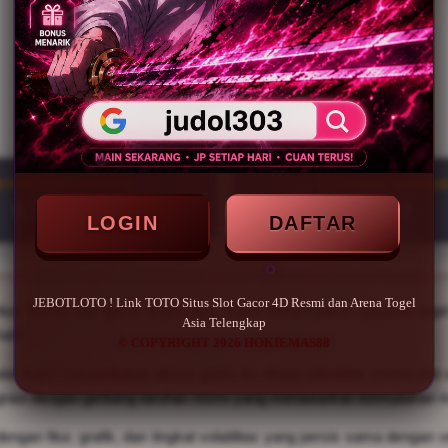
OTO Slot Gacor Terpercay
Terpopuler
ISTEM PEMBAYARAN
LAYANAN SUPPOR
5 Metode
24/7
LOGIN
DAFTAR
JEBOTLOTO ! Link TOTO Situs Slot Gacor 4D Resmi dan Arena Togel
 situs TOTO slot gacor terpercaya. Kami menyediakan pasaran toge
Asia Telengkap
ari!
© COPYRIGHT 2026 HOKIEMAS88
 Kami menyediakan akses gratis ke ribuan simulator mesin slot onl
ntegrasi dengan gerbang taruhan resmi yang menawarkan kemudahan tr
dengan fitur, grafik, dan tingkat volatilitas yang persis sama denga