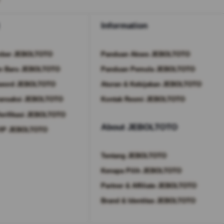
Information
mber JEBOLTOTO
Panduan Akses JEBOLTOTO
un Baru JEBOLTOTO
Panduan Pemula JEBOLTOTO
sword JEBOLTOTO
Aturan & Kebijakan JEBOLTOTO
ransaksi JEBOLTOTO
Kontak Resmi JEBOLTOTO
erifikasi JEBOLTOTO
About JEBOLTOTO
VIP JEBOLTOTO
Tentang JEBOLTOTO
Kenapa Pilih JEBOLTOTO
Partner & Affiliate JEBOLTOTO
Brand & Identitas JEBOLTOTO