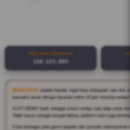
Layer Popup Close
JEBOLTOTO: Link Situ T
PENILAIAN PENGGUNA
S
120.123.003
JEBOLTOTO
adalah bandar togel Asia terpopuler dan link
transaksi aman dengan layanan online 24 jam nonstop setiap h
SLOT DEMO hadir sebagai solusi cerdas satu atap untuk Anda!
Tidak hanya sebagai tempat latihan, platform kami juga teri
Coba berbagai judul game populer dari provider internasional 