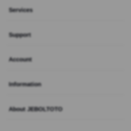
Buka
Services
Buka
Support
Buka
Account
Buka
Information
Buka
About JEBOLTOTO