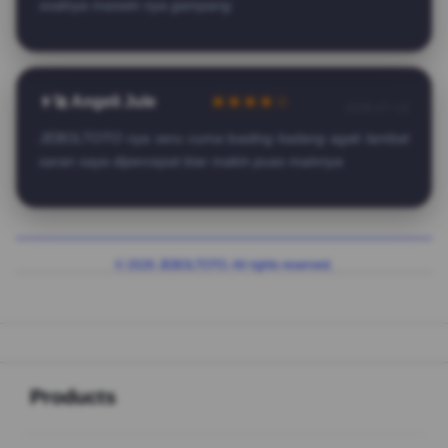
soalnya maxwin nya gampang
Angeli Jule
★★★★☆
2026-07-14
JEBOLTOTO nya seru cuma loading kadang agak lambat
saran saya dipercepat biar makin puas mainnya
© 2026 JEBOLTOTO. All rights reserved.
Buka
Footer Navigation
Products