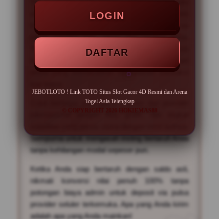
SLOT DEMO hadir sebagai solusi cerdas satu
atap untuk Anda! Kami menyediakan akses gratis
LOGIN
ke ribuan simulator mesin slot online terlengkap
untuk menguji pola, ritme, dan strategi Anda.
Tidak hanya sebagai tempat latihan, platform
DAFTAR
kami juga terintegrasi dengan gerbang taruhan
resmi yang menawarkan kemudahan transaksi
luar biasa.
JEBOTLOTO ! Link TOTO Situs Slot Gacor 4D Resmi dan Arena
Togel Asia Telengkap
Coba berbagai judul game populer dari provider
© COPYRIGHT 2026 HOKIEMAS88
internasional dengan fitur, grafik, dan tingkat
volatilitas yang persis sama dengan versi aslinya.
Sempurna untuk mengasah insting bertaruh Anda
tanpa kehilangan modal sepeser pun.
Ketika Anda siap bertaruh dengan saldo asli,
nikmati konversi nilai penuh 100% tanpa
potongan biaya admin untuk deposit via pulsa
provider seluler terkemuka. Apa yang Anda kirim
adalah apa yang Anda mainkan!