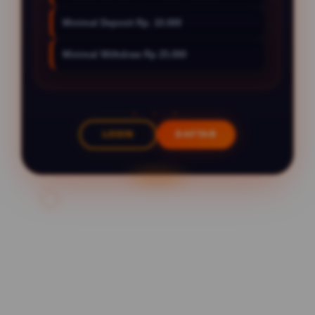
Minimal Deposit Rp. 10.000
Minimal Withdraw Rp 25.000
LOGIN
DAFTAR
Layer Popup Close
JEBOLTOTO: Link Situ
TOTO Slot Gacor Terpercaya
dan Bandar Togel Asia
Terpopuler