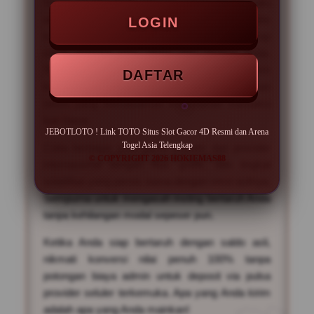
SLOT DEMO hadir sebagai solusi cerdas satu
atap untuk Anda! Kami menyediakan akses gratis
LOGIN
ke ribuan simulator mesin slot online terlengkap
untuk menguji pola, ritme, dan strategi Anda.
Tidak hanya sebagai tempat latihan, platform
DAFTAR
kami juga terintegrasi dengan gerbang taruhan
resmi yang menawarkan kemudahan transaksi
luar biasa.
JEBOTLOTO ! Link TOTO Situs Slot Gacor 4D Resmi dan Arena
Togel Asia Telengkap
Coba berbagai judul game populer dari provider
© COPYRIGHT 2026 HOKIEMAS88
internasional dengan fitur, grafik, dan tingkat
volatilitas yang persis sama dengan versi aslinya.
Sempurna untuk mengasah insting bertaruh Anda
tanpa kehilangan modal sepeser pun.
Ketika Anda siap bertaruh dengan saldo asli,
nikmati konversi nilai penuh 100% tanpa
potongan biaya admin untuk deposit via pulsa
provider seluler terkemuka. Apa yang Anda kirim
adalah apa yang Anda mainkan!