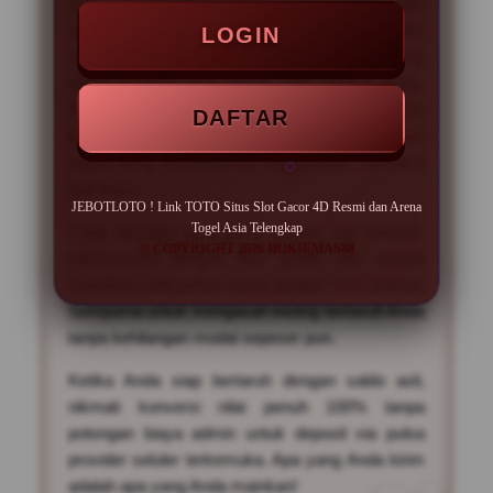
SLOT DEMO hadir sebagai solusi cerdas satu
atap untuk Anda! Kami menyediakan akses gratis
LOGIN
ke ribuan simulator mesin slot online terlengkap
untuk menguji pola, ritme, dan strategi Anda.
Tidak hanya sebagai tempat latihan, platform
DAFTAR
kami juga terintegrasi dengan gerbang taruhan
resmi yang menawarkan kemudahan transaksi
luar biasa.
JEBOTLOTO ! Link TOTO Situs Slot Gacor 4D Resmi dan Arena
Togel Asia Telengkap
Coba berbagai judul game populer dari provider
© COPYRIGHT 2026 HOKIEMAS88
internasional dengan fitur, grafik, dan tingkat
volatilitas yang persis sama dengan versi aslinya.
Sempurna untuk mengasah insting bertaruh Anda
tanpa kehilangan modal sepeser pun.
Ketika Anda siap bertaruh dengan saldo asli,
nikmati konversi nilai penuh 100% tanpa
potongan biaya admin untuk deposit via pulsa
provider seluler terkemuka. Apa yang Anda kirim
adalah apa yang Anda mainkan!