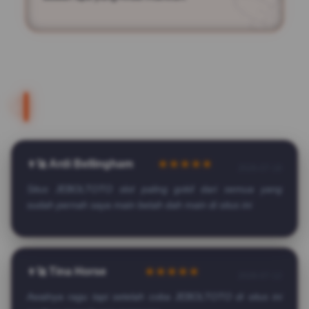
ULASAN TERBARU KOMUNITAS
JEBOLTOTO
Ardi Bellingham
★★★★★
2026-07-18
Situs JEBOLTOTO slot paling gokil dari semua yang
sudah pernah saya main betah dah main di situs ini
Tina Horse
★★★★★
2026-07-12
Awalnya ragu tapi setelah coba JEBOLTOTO di situs ini