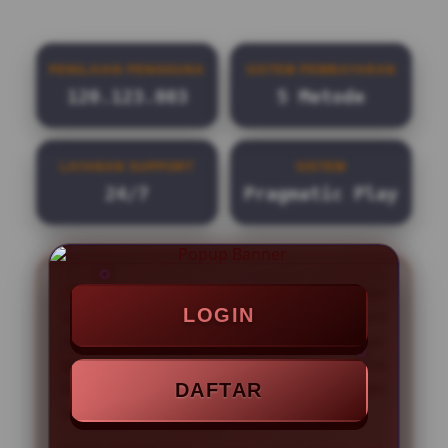
PENILAIAN PENGGUNA
SISTEM PEMBAYARAN
120.123.003
5 Metode
LAYANAN SUPPORT
SISTEM
24/7
Pragmatic Play
JEBOLTOTO
adalah bandar togel Asia terpopuler
LOGIN
dan link situs TOTO slot gacor terpercaya. Kami
menyediakan pasaran togel resmi terlengkap,
game slot online gampang menang, serta
DAFTAR
transaksi aman dengan layanan online 24 jam
nonstop setiap hari!