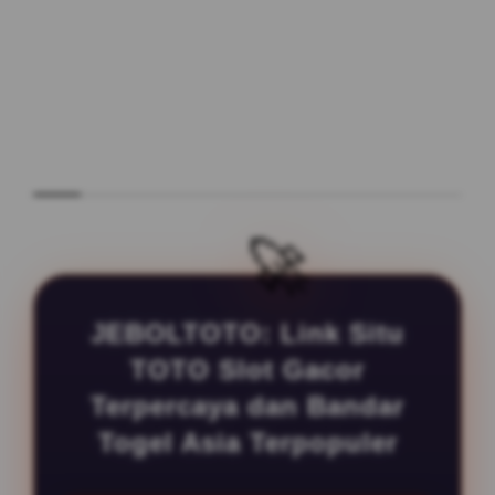
JEBOLTOTO: Link Situ
TOTO Slot Gacor
Terpercaya dan Bandar
Togel Asia Terpopuler