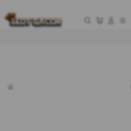
Skip
to
content
Cari
Troli
Login
Navigation
Buka Info Lebih Lanjut