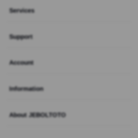
Buka
Services
Buka
Support
Buka
Account
Buka
Information
Buka
About JEBOLTOTO