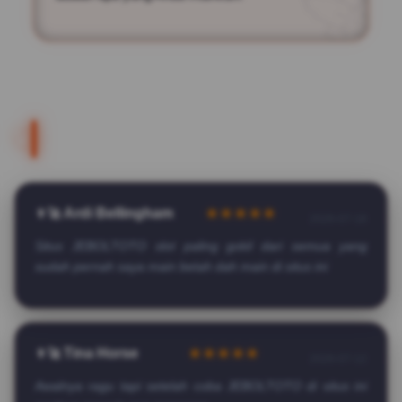
ULASAN TERBARU KOMUNITAS
JEBOLTOTO
Ardi Bellingham
★★★★★
2026-07-18
Situs JEBOLTOTO slot paling gokil dari semua yang
sudah pernah saya main betah dah main di situs ini
Tina Horse
★★★★★
2026-07-12
Awalnya ragu tapi setelah coba JEBOLTOTO di situs ini