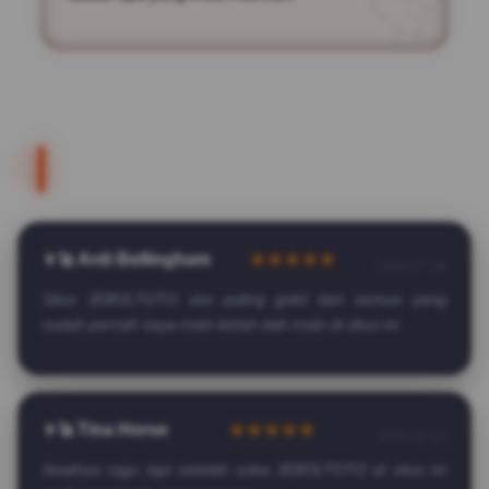
ULASAN TERBARU KOMUNITAS
JEBOLTOTO
Ardi Bellingham
★★★★★
2026-07-18
Situs JEBOLTOTO slot paling gokil dari semua yang
sudah pernah saya main betah dah main di situs ini
Tina Horse
★★★★★
2026-07-12
Awalnya ragu tapi setelah coba JEBOLTOTO di situs ini