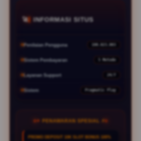
INFORMASI SITUS
Penilaian Pengguna
100.023.003
Sistem Pembayaran
5 Metode
Layanan Support
24/7
Sistem
Pragmatic Play
PENAWARAN SPESIAL
PROMO DEPOSIT 10K SLOT BONUS 100%