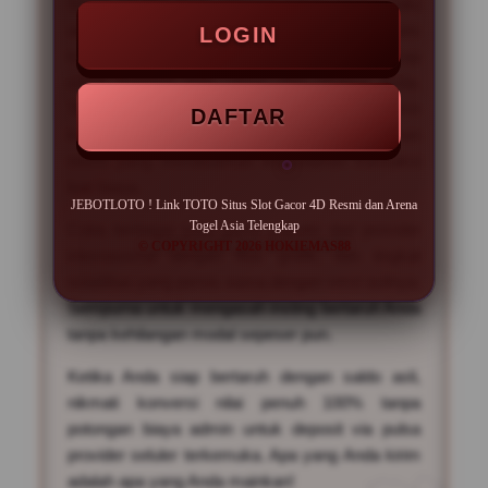
SLOT DEMO hadir sebagai solusi cerdas satu
atap untuk Anda! Kami menyediakan akses gratis
LOGIN
ke ribuan simulator mesin slot online terlengkap
untuk menguji pola, ritme, dan strategi Anda.
Tidak hanya sebagai tempat latihan, platform
DAFTAR
kami juga terintegrasi dengan gerbang taruhan
resmi yang menawarkan kemudahan transaksi
luar biasa.
JEBOTLOTO ! Link TOTO Situs Slot Gacor 4D Resmi dan Arena
Togel Asia Telengkap
Coba berbagai judul game populer dari provider
© COPYRIGHT 2026 HOKIEMAS88
internasional dengan fitur, grafik, dan tingkat
volatilitas yang persis sama dengan versi aslinya.
Sempurna untuk mengasah insting bertaruh Anda
tanpa kehilangan modal sepeser pun.
Ketika Anda siap bertaruh dengan saldo asli,
nikmati konversi nilai penuh 100% tanpa
potongan biaya admin untuk deposit via pulsa
provider seluler terkemuka. Apa yang Anda kirim
adalah apa yang Anda mainkan!