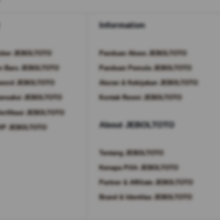
Information
mber JEBOLTOTO
Panduan Akses JEBOLTOTO
un Baru JEBOLTOTO
Panduan Pemula JEBOLTOTO
sword JEBOLTOTO
Aturan & Kebijakan JEBOLTOTO
ransaksi JEBOLTOTO
Kontak Resmi JEBOLTOTO
erifikasi JEBOLTOTO
About JEBOLTOTO
VIP JEBOLTOTO
Tentang JEBOLTOTO
Kenapa Pilih JEBOLTOTO
Partner & Affiliate JEBOLTOTO
Brand & Identitas JEBOLTOTO