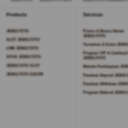
Footer Navigation
Products
Services
JEBOLTOTO
Promo & Bonus Harian
JEBOLTOTO
SLOT JEBOLTOTO
Turnamen & Event JEB
LINK JEBOLTOTO
Program VIP & Cashbac
SITUS JEBOLTOTO
JEBOLTOTO
JEBOLTOTO SLOT
Metode Pembayaran JE
JEBOLTOTO GACOR
Panduan Deposit JEBO
Panduan Withdraw JEB
Program Referral JEBO