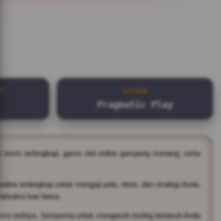
a dan Bandar Togel Asia
T
SISTEM
Pragmatic Play
l resmi terlengkap, game slot online gampang menang, serta
ine terlengkap untuk menguji pola, ritme, dan strategi Anda.
ansaksi luar biasa.
n versi aslinya. Sempurna untuk mengasah insting bertaruh Anda