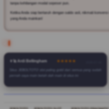
tanpa kehilangan modal sepeser pun.
Ketika Anda siap bertaruh dengan saldo asli, nikmati konvers
yang Anda mainkan!
ULASAN TERBARU KOMUNITAS 
Ardi Bellingham
★★★★★
2026-07-18
Situs JEBOLTOTO slot paling gokil dari semua yang sudah
pernah saya main betah dah main di situs ini
JEBOLTOTO
JEBOLTOTO SLOT
JEBOLTOTO PRAGMATI