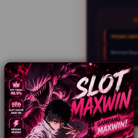
PROMO DEPO
Minimal Depo
Minimal Wit