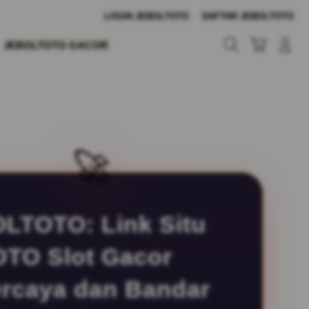
LOGIN JEBOLTOTO
DAFTAR JEBOLTOTO
Cari
Troli
Login/Sign-Up
JEBOLTOTO GACOR
Cari
LTOTO: Link Situ
OTO Slot Gacor
ercaya dan Bandar