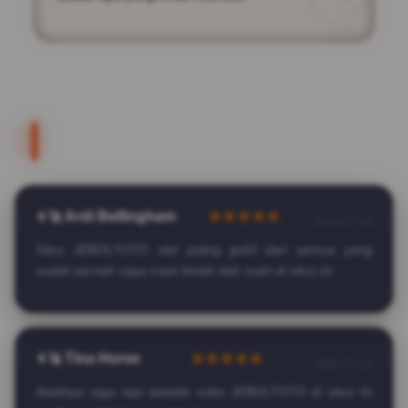
ULASAN TERBARU KOMUNITAS
JEBOLTOTO
Ardi Bellingham
★★★★★
2026-07-18
Situs JEBOLTOTO slot paling gokil dari semua yang
sudah pernah saya main betah dah main di situs ini
Tina Horse
★★★★★
2026-07-12
Awalnya ragu tapi setelah coba JEBOLTOTO di situs ini