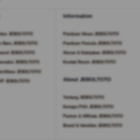
Information
mber JEBOLTOTO
Panduan Akses JEBOLTOTO
un Baru JEBOLTOTO
Panduan Pemula JEBOLTOTO
sword JEBOLTOTO
Aturan & Kebijakan JEBOLTOTO
ransaksi JEBOLTOTO
Kontak Resmi JEBOLTOTO
erifikasi JEBOLTOTO
About JEBOLTOTO
VIP JEBOLTOTO
Tentang JEBOLTOTO
Kenapa Pilih JEBOLTOTO
Partner & Affiliate JEBOLTOTO
Brand & Identitas JEBOLTOTO