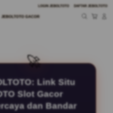
LOGIN JEBOLTOTO
DAFTAR JEBOLTOTO
Cari
Troli
Login/Sign-Up
JEBOLTOTO GACOR
Cari
LTOTO: Link Situ
OTO Slot Gacor
ercaya dan Bandar