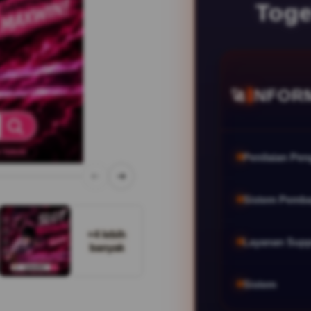
Toge
INFOR
Penilaian Pe
Sebelumnya
Berikutnya
Sistem Pemb
+4 lebih
Layanan Supp
banyak
Sistem