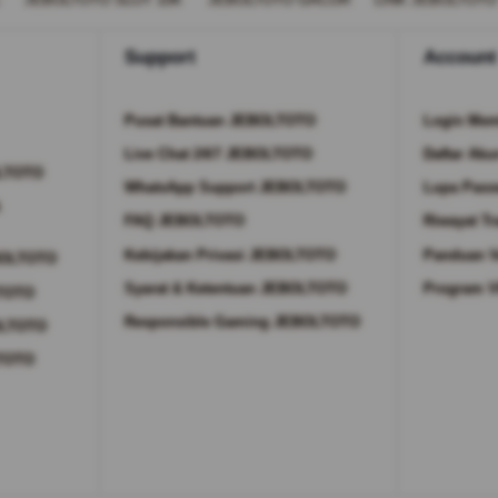
Support
Account
Pusat Bantuan JEBOLTOTO
Login Me
Live Chat 24/7 JEBOLTOTO
Daftar Ak
OLTOTO
WhatsApp Support JEBOLTOTO
Lupa Pas
k
FAQ JEBOLTOTO
Riwayat T
Kebijakan Privasi JEBOLTOTO
Panduan V
BOLTOTO
Syarat & Ketentuan JEBOLTOTO
Program 
LTOTO
Responsible Gaming JEBOLTOTO
OLTOTO
LTOTO