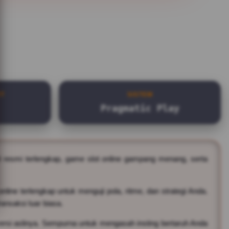
a dan Bandar Togel Asia
T
SISTEM
Pragmatic Play
l resmi terlengkap, game slot online gampang menang, serta
ine terlengkap untuk menguji pola, ritme, dan strategi Anda.
ansaksi luar biasa.
n versi aslinya. Sempurna untuk mengasah insting bertaruh Anda