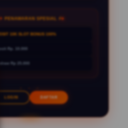
PENAWARAN SPESIAL
SIT 10K SLOT BONUS 100%
sit Rp. 10.000
hdraw Rp 25.000
LOGIN
DAFTAR