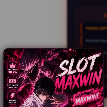
PROMO DEPO
Minimal Depo
Minimal Wit