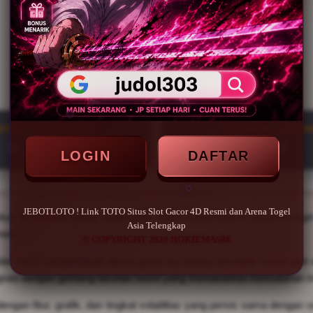
OTO Slot Gacor Terpercay
Terpopuler
ISTEM PEMBAYARAN
LAYANAN SUPPOR
5 Metode
24/7
LOGIN
DAFTAR
JEBOTLOTO ! Link TOTO Situs Slot Gacor 4D Resmi dan Arena Togel
 situs TOTO slot gacor terpercaya. Kami menyediakan pasaran toge
Asia Telengkap
ari!
© COPYRIGHT 2026 HOKIEMAS88
 Kami menyediakan akses gratis ke ribuan simulator mesin slot onl
ntegrasi dengan gerbang taruhan resmi yang menawarkan kemudahan tr
dengan fitur, grafik, dan tingkat volatilitas yang persis sama denga