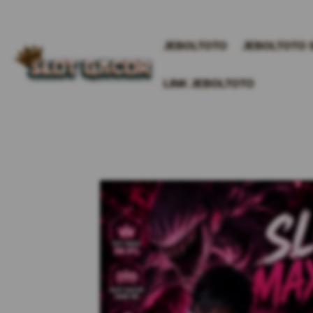
Skip
to
content
JEBOLTOTO
JEBOLTOTO 
LINK JEBOLTOTO
Buka Info Lebih Lanjut