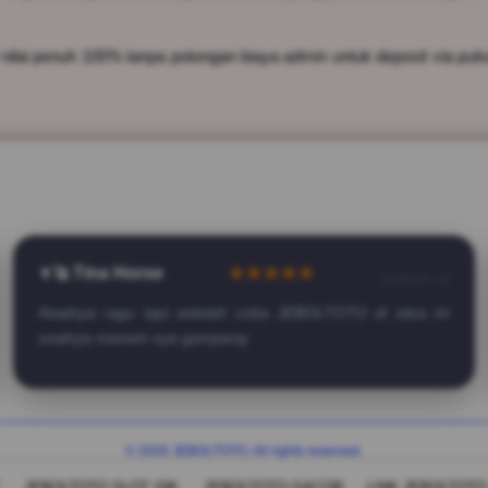
i nilai penuh 100% tanpa potongan biaya admin untuk deposit via pul
JEBOLTOTO
Tina Horse
★★★★★
2026-07-12
Awalnya ragu tapi setelah coba JEBOLTOTO di situs ini
soalnya maxwin nya gampang
© 2026 JEBOLTOTO. All rights reserved.
C
JEBOLTOTO SLOT 10K
JEBOLTOTO GACOR
LINK JEBOLTOTO