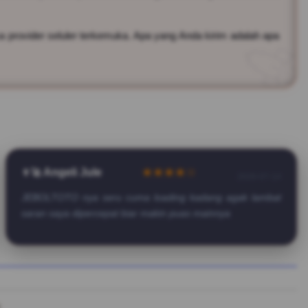
sa provider seluler terkemuka. Apa yang Anda kirim adalah apa
Angeli Jule
★★★★☆
2026-07-14
JEBOLTOTO nya seru cuma loading kadang agak lambat
saran saya dipercepat biar makin puas mainnya