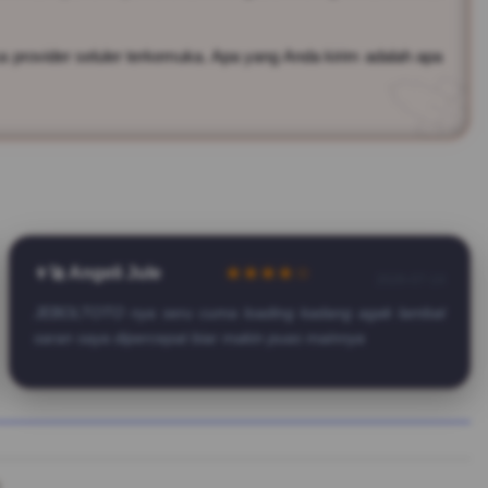
sa provider seluler terkemuka. Apa yang Anda kirim adalah apa
Angeli Jule
★★★★☆
2026-07-14
JEBOLTOTO nya seru cuma loading kadang agak lambat
saran saya dipercepat biar makin puas mainnya