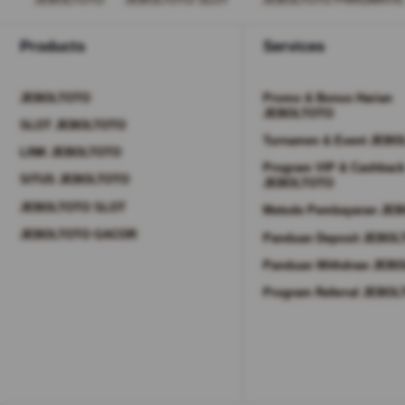
Footer Navigation
Products
Services
JEBOLTOTO
Promo & Bonus Harian
JEBOLTOTO
SLOT JEBOLTOTO
Turnamen & Event JEB
LINK JEBOLTOTO
Program VIP & Cashbac
SITUS JEBOLTOTO
JEBOLTOTO
JEBOLTOTO SLOT
Metode Pembayaran JE
JEBOLTOTO GACOR
Panduan Deposit JEBO
Panduan Withdraw JEB
Program Referral JEBO