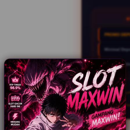
PROMO DEPO
Minimal Depo
Minimal Wit