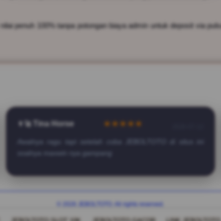
i nilai penuh 100% tanpa potongan biaya admin untuk deposit via pul
JEBOLTOTO
Tina Horse
★★★★★
2026-07-12
Awalnya ragu tapi setelah coba JEBOLTOTO di situs ini
soalnya maxwin nya gampang
© 2026 JEBOLTOTO. All rights reserved.
C
JEBOLTOTO SLOT 10K
JEBOLTOTO GACOR
LINK JEBOLTOTO