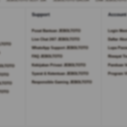
Support
Account
Pusat Bantuan JEBOLTOTO
Login Me
Live Chat 24/7 JEBOLTOTO
Daftar Ak
OLTOTO
WhatsApp Support JEBOLTOTO
Lupa Pas
k
FAQ JEBOLTOTO
Riwayat T
Kebijakan Privasi JEBOLTOTO
Panduan V
BOLTOTO
Syarat & Ketentuan JEBOLTOTO
Program 
LTOTO
Responsible Gaming JEBOLTOTO
OLTOTO
LTOTO