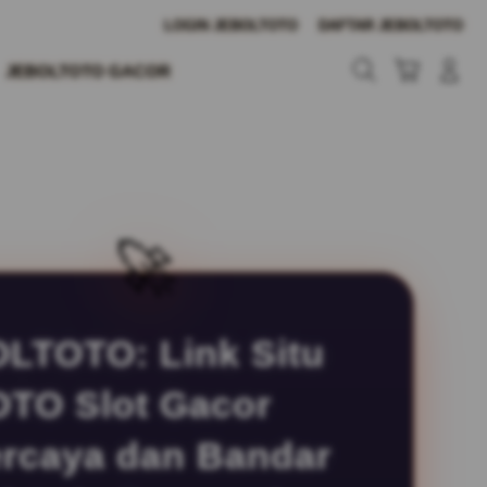
LOGIN JEBOLTOTO
DAFTAR JEBOLTOTO
Cari
Troli
Login/Sign-Up
JEBOLTOTO GACOR
Cari
LTOTO: Link Situ
OTO Slot Gacor
ercaya dan Bandar