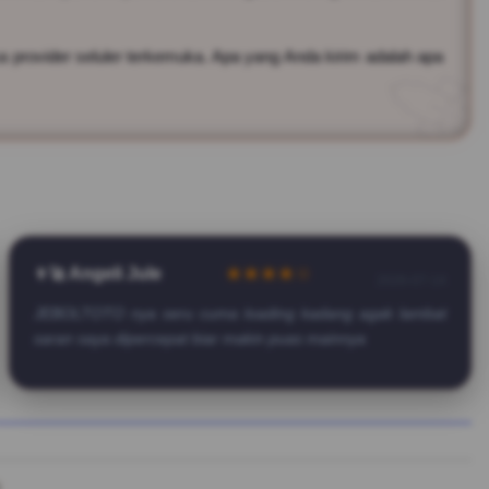
sa provider seluler terkemuka. Apa yang Anda kirim adalah apa
Angeli Jule
★★★★☆
2026-07-14
JEBOLTOTO nya seru cuma loading kadang agak lambat
saran saya dipercepat biar makin puas mainnya