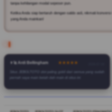
tanpa kehilangan modal sepeser pun.
Ketika Anda siap bertaruh dengan saldo asli, nikmati konvers
yang Anda mainkan!
ULASAN TERBARU KOMUNITAS 
Ardi Bellingham
★★★★★
2026-07-18
Situs JEBOLTOTO slot paling gokil dari semua yang sudah
pernah saya main betah dah main di situs ini
JEBOLTOTO
JEBOLTOTO SLOT
JEBOLTOTO PRAGMATI