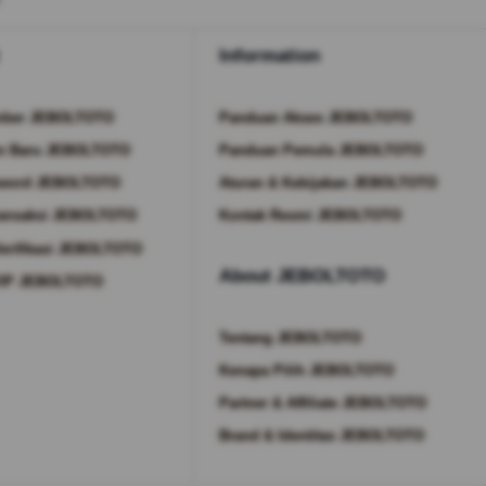
Information
mber JEBOLTOTO
Panduan Akses JEBOLTOTO
un Baru JEBOLTOTO
Panduan Pemula JEBOLTOTO
sword JEBOLTOTO
Aturan & Kebijakan JEBOLTOTO
ransaksi JEBOLTOTO
Kontak Resmi JEBOLTOTO
erifikasi JEBOLTOTO
About JEBOLTOTO
VIP JEBOLTOTO
Tentang JEBOLTOTO
Kenapa Pilih JEBOLTOTO
Partner & Affiliate JEBOLTOTO
Brand & Identitas JEBOLTOTO