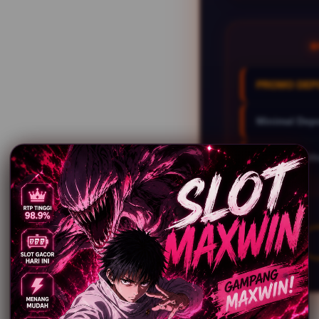
PROMO DEPO
Minimal Depo
Minimal Wit