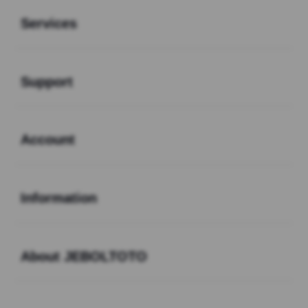
Buka
Services
Buka
Support
Buka
Account
Buka
Information
Buka
About JEBOLTOTO