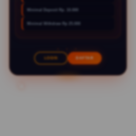
Minimal Deposit Rp. 10.000
Minimal Withdraw Rp 25.000
LOGIN
DAFTAR
Layer Popup Close
JEBOLTOTO: Link Situ
TOTO Slot Gacor Terpercaya
dan Bandar Togel Asia
Terpopuler