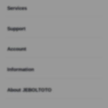
Buka
Services
Buka
Support
Buka
Account
Buka
Information
Buka
About JEBOLTOTO