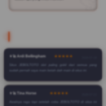
ULASAN TERBARU KOMUNITAS
JEBOLTOTO
Ardi Bellingham
★★★★★
2026-07-18
Situs JEBOLTOTO slot paling gokil dari semua yang
sudah pernah saya main betah dah main di situs ini
Tina Horse
★★★★★
2026-07-12
Awalnya ragu tapi setelah coba JEBOLTOTO di situs ini