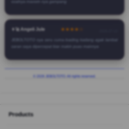
soalnya maxwin nya gampang
Angeli Jule
★★★★☆
2026-07-14
JEBOLTOTO nya seru cuma loading kadang agak lambat
saran saya dipercepat biar makin puas mainnya
© 2026 JEBOLTOTO. All rights reserved.
Buka
Footer Navigation
Products