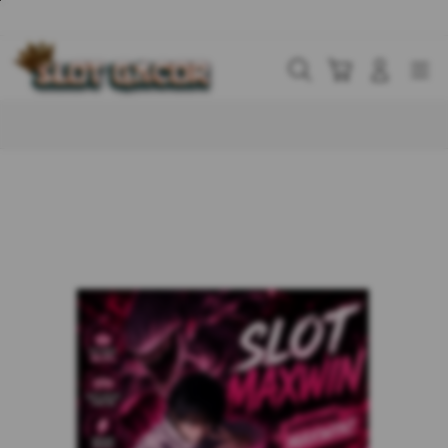
Skip
to
content
Cari
Troli
Login
Navigation
Buka Info Lebih Lanjut