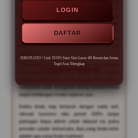
SLOT DEMO hadir sebagai solusi cerdas satu
atap untuk Anda! Kami menyediakan akses gratis
LOGIN
ke ribuan simulator mesin slot online terlengkap
untuk menguji pola, ritme, dan strategi Anda.
Tidak hanya sebagai tempat latihan, platform
DAFTAR
kami juga terintegrasi dengan gerbang taruhan
resmi yang menawarkan kemudahan transaksi
luar biasa.
JEBOTLOTO ! Link TOTO Situs Slot Gacor 4D Resmi dan Arena
Togel Asia Telengkap
Coba berbagai judul game populer dari provider
© COPYRIGHT 2026 HOKIEMAS88
internasional dengan fitur, grafik, dan tingkat
volatilitas yang persis sama dengan versi aslinya.
Sempurna untuk mengasah insting bertaruh Anda
tanpa kehilangan modal sepeser pun.
Ketika Anda siap bertaruh dengan saldo asli,
nikmati konversi nilai penuh 100% tanpa
potongan biaya admin untuk deposit via pulsa
provider seluler terkemuka. Apa yang Anda kirim
adalah apa yang Anda mainkan!