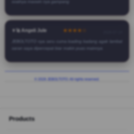
soalnya maxwin nya gampang
Angeli Jule
★★★★☆
2026-07-14
JEBOLTOTO nya seru cuma loading kadang agak lambat
saran saya dipercepat biar makin puas mainnya
© 2026 JEBOLTOTO. All rights reserved.
Buka
Footer Navigation
Products