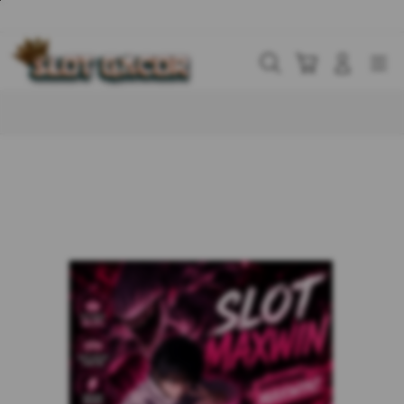
Skip
to
content
Cari
Troli
Login
Navigation
Buka Info Lebih Lanjut