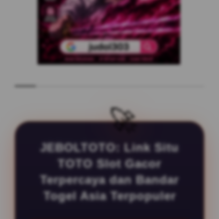
JEBOLTOTO: Link Situ
TOTO Slot Gacor
Terpercaya dan Bandar
Togel Asia Terpopuler