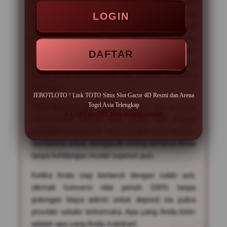
SLOT DEMO hadir sebagai solusi cerdas satu
atap untuk Anda! Kami menyediakan akses gratis
LOGIN
ke ribuan simulator mesin slot online terlengkap
untuk menguji pola, ritme, dan strategi Anda.
Tidak hanya sebagai tempat latihan, platform
DAFTAR
kami juga terintegrasi dengan gerbang taruhan
resmi yang menawarkan kemudahan transaksi
luar biasa.
JEBOTLOTO ! Link TOTO Situs Slot Gacor 4D Resmi dan Arena
Togel Asia Telengkap
Coba berbagai judul game populer dari provider
© COPYRIGHT 2026 HOKIEMAS88
internasional dengan fitur, grafik, dan tingkat
volatilitas yang persis sama dengan versi aslinya.
Sempurna untuk mengasah insting bertaruh Anda
tanpa kehilangan modal sepeser pun.
Ketika Anda siap bertaruh dengan saldo asli,
nikmati konversi nilai penuh 100% tanpa
potongan biaya admin untuk deposit via pulsa
provider seluler terkemuka. Apa yang Anda kirim
adalah apa yang Anda mainkan!