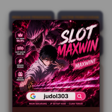
PENILAIAN PENGGUNA
SISTEM PEMBAYARAN
120.123.003
5 Metode
LAYANAN SUPPORT
SISTEM
24/7
Pragmatic Play
JEBOLTOTO
adalah bandar togel Asia terpopuler
dan link situs TOTO slot gacor terpercaya. Kami
menyediakan pasaran togel resmi terlengkap,
game slot online gampang menang, serta
transaksi aman dengan layanan online 24 jam
nonstop setiap hari!