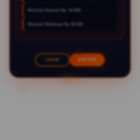
Minimal Deposit Rp. 10.000
Minimal Withdraw Rp 25.000
LOGIN
DAFTAR
Layer Popup Close
JEBOLTOTO: Link Situ
TOTO Slot Gacor Terpercaya
dan Bandar Togel Asia
Terpopuler