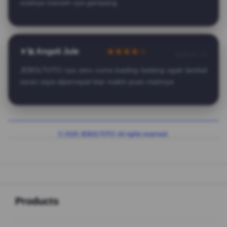
soalnya maxwin nya gampang
Angeli Jule
★★★★☆
2026-07-14
JEBOLTOTO nya seru cuma loading kadang agak lambat
saran saya dipercepat biar makin puas mainnya
© 2026 JEBOLTOTO. All rights reserved.
Buka
Footer Navigation
Products