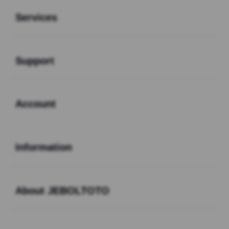
Buka
Services
Buka
Support
Buka
Account
Buka
Information
Buka
About JEBOLTOTO