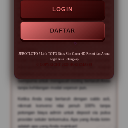
SLOT DEMO hadir sebagai solusi cerdas satu
atap untuk Anda! Kami menyediakan akses gratis
LOGIN
ke ribuan simulator mesin slot online terlengkap
untuk menguji pola, ritme, dan strategi Anda.
Tidak hanya sebagai tempat latihan, platform
DAFTAR
kami juga terintegrasi dengan gerbang taruhan
resmi yang menawarkan kemudahan transaksi
luar biasa.
JEBOTLOTO ! Link TOTO Situs Slot Gacor 4D Resmi dan Arena
Togel Asia Telengkap
Coba berbagai judul game populer dari provider
© COPYRIGHT 2026 HOKIEMAS88
internasional dengan fitur, grafik, dan tingkat
volatilitas yang persis sama dengan versi aslinya.
Sempurna untuk mengasah insting bertaruh Anda
tanpa kehilangan modal sepeser pun.
Ketika Anda siap bertaruh dengan saldo asli,
nikmati konversi nilai penuh 100% tanpa
potongan biaya admin untuk deposit via pulsa
provider seluler terkemuka. Apa yang Anda kirim
adalah apa yang Anda mainkan!