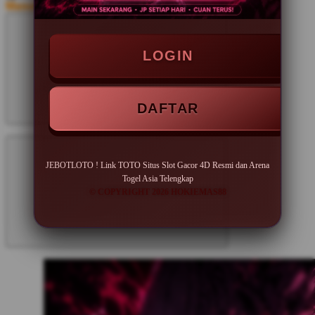
Masuk
Daftar
LOGIN
DAFTAR
JEBOTLOTO ! Link TOTO Situs Slot Gacor 4D Resmi dan Arena
Togel Asia Telengkap
© COPYRIGHT 2026 HOKIEMAS88