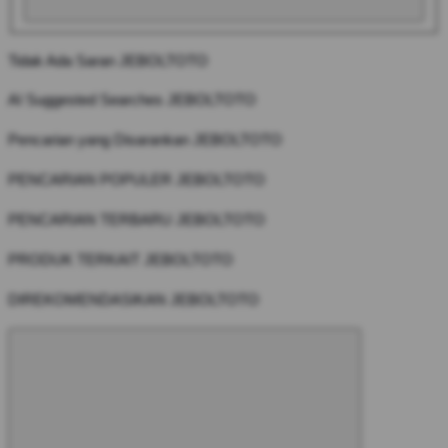
Tidak Ada Saran JEBOLTOTO
AI Suggested Searches JEBOLTOTO
Pencarian yang Disarankan JEBOLTOTO
PENCARIAN POPULER JEBOLTOTO
PENCARIAN TERBARU JEBOLTOTO
PRODUK TERKAIT JEBOLTOTO
DIREKOMENDASIKAN JEBOLTOTO