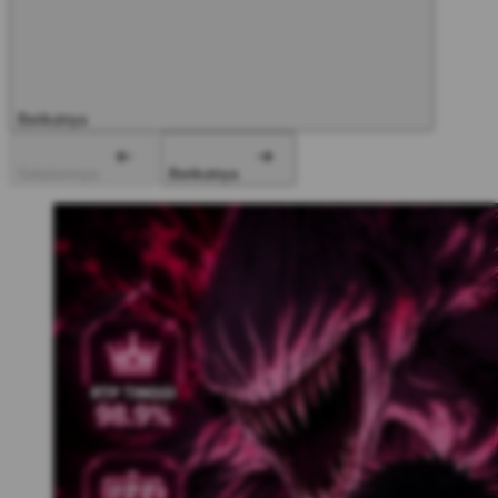
Berikutnya
Sebelumnya
Berikutnya