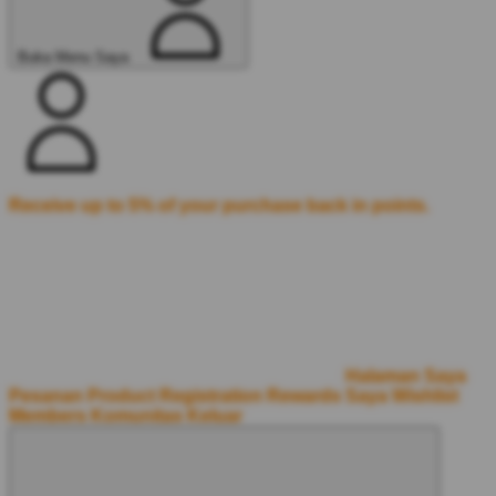
Buka Menu Saya
Receive up to 5% of your purchase back in points.
Halaman Saya
Pesanan
Product Registration
Rewards Saya
Wishlist
Members
Komunitas
Keluar