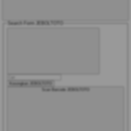
Search Form JEBOLTOTO
Kosongkan JEBOLTOTO
Scan Barcode JEBOLTOTO