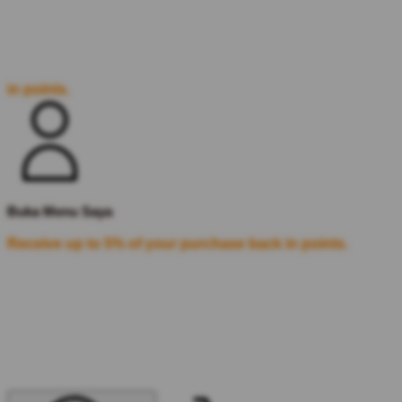
in points.
Buka Menu Saya
Receive up to 5% of your purchase back in points.