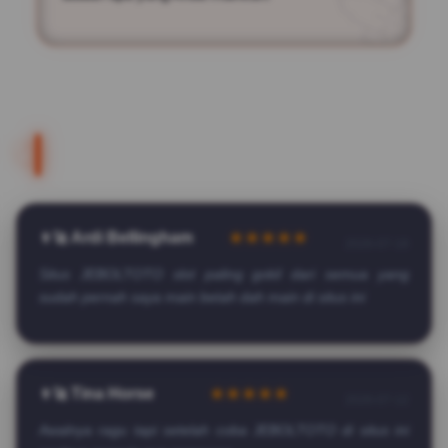
ULASAN TERBARU KOMUNITAS
JEBOLTOTO
Ardi Bellingham
★★★★★
2026-07-18
Situs JEBOLTOTO slot paling gokil dari semua yang
sudah pernah saya main betah dah main di situs ini
Tina Horse
★★★★★
2026-07-12
Awalnya ragu tapi setelah coba JEBOLTOTO di situs ini