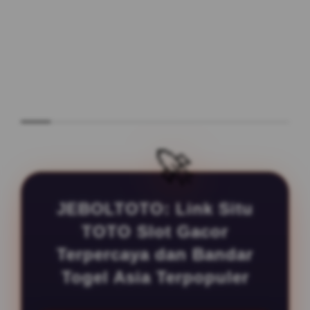
JEBOLTOTO: Link Situ
TOTO Slot Gacor
Terpercaya dan Bandar
Togel Asia Terpopuler