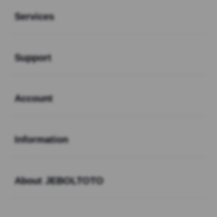
Buka
Services
Buka
Support
Buka
Account
Buka
Information
Buka
About JEBOLTOTO