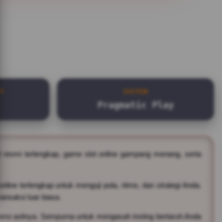
a dan Bandar Togel Asia
T
SISTEM
Pragmatic Play
l resmi terlengkap, game slot online gampang menang, serta
ine terlengkap untuk menguji pola, ritme, dan strategi Anda.
ansaksi luar biasa.
n versi aslinya. Sempurna untuk mengasah insting bertaruh Anda