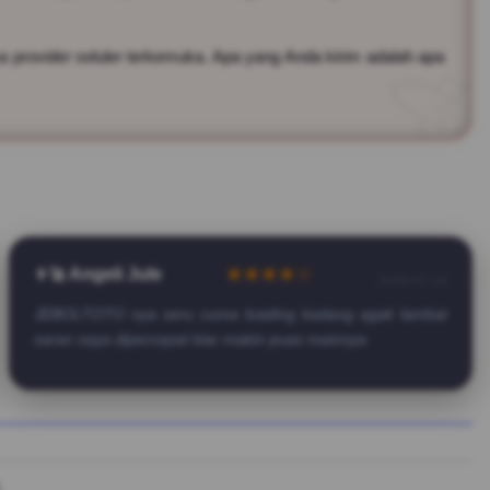
sa provider seluler terkemuka. Apa yang Anda kirim adalah apa
Angeli Jule
★★★★☆
2026-07-14
JEBOLTOTO nya seru cuma loading kadang agak lambat
saran saya dipercepat biar makin puas mainnya