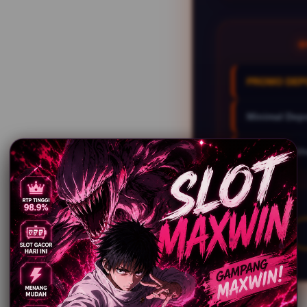
PROMO DEPO
Minimal Depo
Minimal Wit