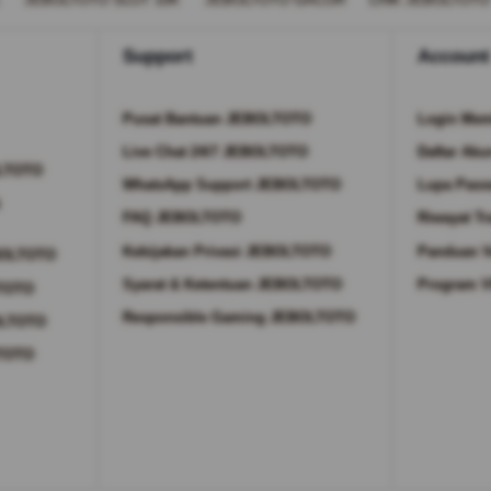
Support
Account
Pusat Bantuan JEBOLTOTO
Login Me
Live Chat 24/7 JEBOLTOTO
Daftar Ak
OLTOTO
WhatsApp Support JEBOLTOTO
Lupa Pas
k
FAQ JEBOLTOTO
Riwayat T
Kebijakan Privasi JEBOLTOTO
Panduan V
BOLTOTO
Syarat & Ketentuan JEBOLTOTO
Program 
LTOTO
Responsible Gaming JEBOLTOTO
OLTOTO
LTOTO