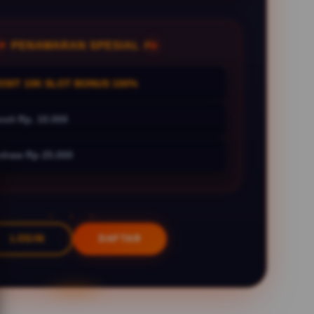
PENAWARAN SPESIAL
SIT 10K SLOT BONUS 100%
sit Rp. 10.000
hdraw Rp 25.000
LOGIN
DAFTAR