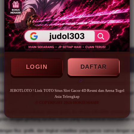
OTO Slot Gacor Terpercay
Terpopuler
ISTEM PEMBAYARAN
LAYANAN SUPPOR
5 Metode
24/7
LOGIN
DAFTAR
JEBOTLOTO ! Link TOTO Situs Slot Gacor 4D Resmi dan Arena Togel
 situs TOTO slot gacor terpercaya. Kami menyediakan pasaran toge
Asia Telengkap
ari!
© COPYRIGHT 2026 HOKIEMAS88
 Kami menyediakan akses gratis ke ribuan simulator mesin slot onl
ntegrasi dengan gerbang taruhan resmi yang menawarkan kemudahan tr
dengan fitur, grafik, dan tingkat volatilitas yang persis sama denga