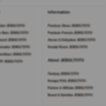
Information
mber JEBOLTOTO
Panduan Akses JEBOLTOTO
un Baru JEBOLTOTO
Panduan Pemula JEBOLTOTO
sword JEBOLTOTO
Aturan & Kebijakan JEBOLTOTO
ransaksi JEBOLTOTO
Kontak Resmi JEBOLTOTO
erifikasi JEBOLTOTO
About JEBOLTOTO
VIP JEBOLTOTO
Tentang JEBOLTOTO
Kenapa Pilih JEBOLTOTO
Partner & Affiliate JEBOLTOTO
Brand & Identitas JEBOLTOTO