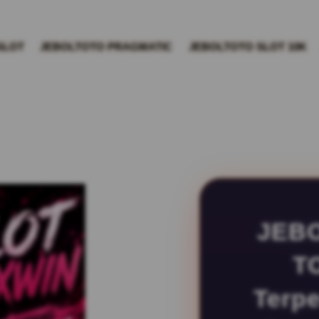
SLOT
JEBOLTOTO PRAGMATIC
JEBOLTOTO SLOT 10K
JEBO
T
Terp