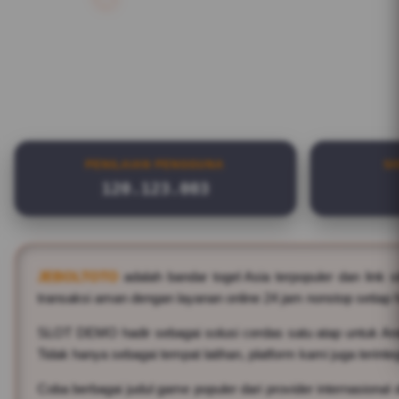
Layer Popup Close
JEBOLTOTO: Link Situ T
PENILAIAN PENGGUNA
S
120.123.003
JEBOLTOTO
adalah bandar togel Asia terpopuler dan link
transaksi aman dengan layanan online 24 jam nonstop setiap h
SLOT DEMO hadir sebagai solusi cerdas satu atap untuk Anda!
Tidak hanya sebagai tempat latihan, platform kami juga teri
Coba berbagai judul game populer dari provider internasional 