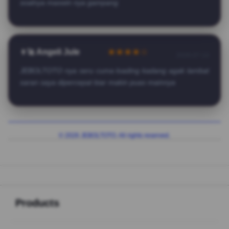
soalnya maxwin nya gampang
Angeli Jule
★★★★☆
2026-07-14
JEBOLTOTO nya seru cuma loading kadang agak lambat
saran saya dipercepat biar makin puas mainnya
© 2026 JEBOLTOTO. All rights reserved.
Buka
Footer Navigation
Products