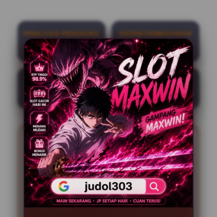
PENILAIAN PENGGUNA
SISTEM PEMBAYARAN
120.123.003
5 Metode
LAYANAN SUPPORT
SISTEM
24/7
Pragmatic Play
JEBOLTOTO
adalah bandar togel Asia terpopuler
dan link situs TOTO slot gacor terpercaya. Kami
menyediakan pasaran togel resmi terlengkap,
game slot online gampang menang, serta
transaksi aman dengan layanan online 24 jam
nonstop setiap hari!