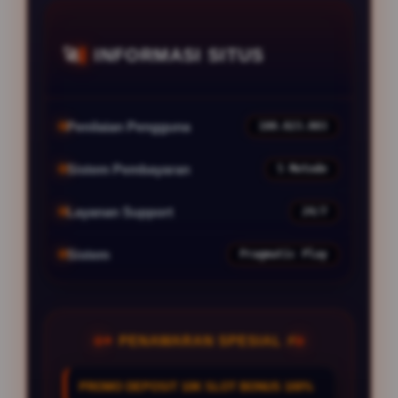
INFORMASI SITUS
Penilaian Pengguna
100.023.003
Sistem Pembayaran
5 Metode
Layanan Support
24/7
Sistem
Pragmatic Play
PENAWARAN SPESIAL
PROMO DEPOSIT 10K SLOT BONUS 100%