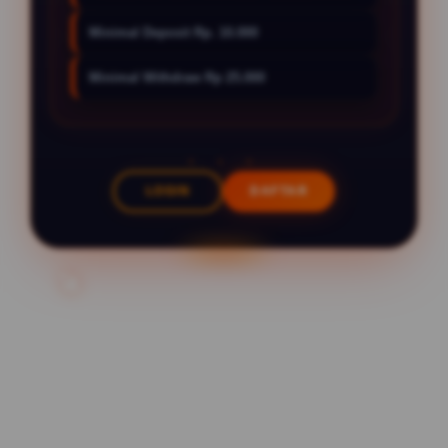
Minimal Deposit Rp. 10.000
Minimal Withdraw Rp 25.000
LOGIN
DAFTAR
Layer Popup Close
JEBOLTOTO: Link Situ
TOTO Slot Gacor Terpercaya
dan Bandar Togel Asia
Terpopuler