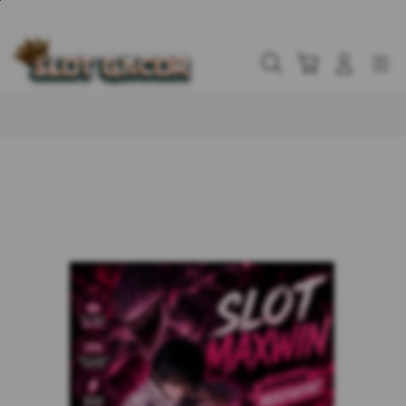
Skip
to
content
Cari
Troli
Login
Navigation
Buka Info Lebih Lanjut