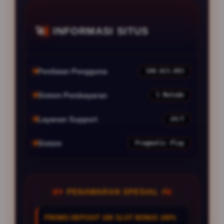
INFORMASI SITUS
Penilaian Pengguna
100.023.003
Sistem Pembayaran
5 Metode
Layanan Support
24/7
Sistem
Pragmatic Play
PENAWARAN SPESIAL
PROMO DEPOSIT 10K SLOT BONUS 100%