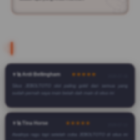
ULASAN TERBARU KOMUNITAS
JEBOLTOTO
Ardi Bellingham
★★★★★
2026-07-18
Situs JEBOLTOTO slot paling gokil dari semua yang
sudah pernah saya main betah dah main di situs ini
Tina Horse
★★★★★
2026-07-12
Awalnya ragu tapi setelah coba JEBOLTOTO di situs ini