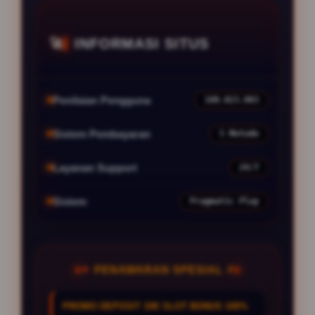
INFORMASI SITUS
Penilaian Pengguna
100.023.003
Sistem Pembayaran
5 Metode
Layanan Support
24/7
Sistem
Pragmatic Play
PENAWARAN SPESIAL
PROMO DEPOSIT 10K SLOT BONUS 100%