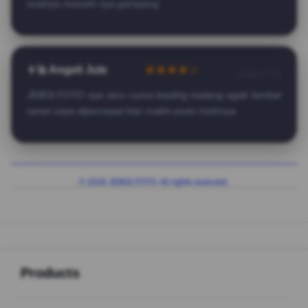
soalnya maxwin nya gampang
Angeli Jule
★★★★☆
2026-07-14
JEBOLTOTO nya seru cuma loading kadang agak lambat
saran saya dipercepat biar makin puas mainnya
© 2026 JEBOLTOTO. All rights reserved.
Buka
Footer Navigation
Products