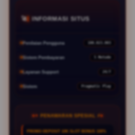
INFORMASI SITUS
Penilaian Pengguna
100.023.003
Sistem Pembayaran
5 Metode
Layanan Support
24/7
Sistem
Pragmatic Play
PENAWARAN SPESIAL
PROMO DEPOSIT 10K SLOT BONUS 100%