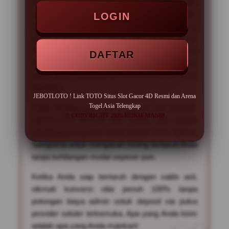
SLOT DEMO hadir sebagai solusi cerdas satu
atap untuk Anda! Kami menyediakan akses gratis
LOGIN
ke ribuan simulator mesin slot online terlengkap
untuk menguji pola, ritme, dan strategi Anda.
Tidak hanya sebagai tempat latihan, platform
DAFTAR
kami juga terintegrasi dengan gerbang taruhan
resmi yang menawarkan kemudahan transaksi
luar biasa.
JEBOTLOTO ! Link TOTO Situs Slot Gacor 4D Resmi dan Arena
Togel Asia Telengkap
Coba berbagai judul game populer dari provider
© COPYRIGHT 2026 HOKIEMAS88
internasional dengan fitur, grafik, dan tingkat
volatilitas yang persis sama dengan versi aslinya.
Sempurna untuk mengasah insting bertaruh Anda
tanpa kehilangan modal sepeser pun.
Ketika Anda siap bertaruh dengan saldo asli,
nikmati konversi nilai penuh 100% tanpa
potongan biaya admin untuk deposit via pulsa
provider seluler terkemuka. Apa yang Anda kirim
adalah apa yang Anda mainkan!