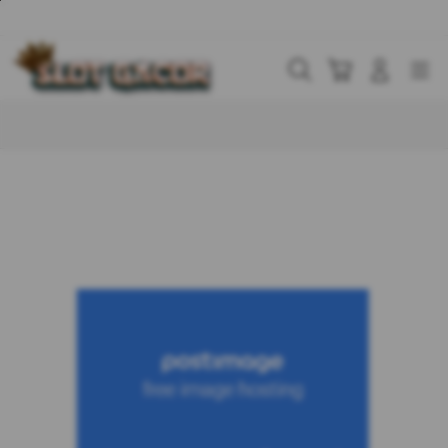
Skip
to
content
Cari
Troli
Login
Navigation
Buka Info Lebih Lanjut