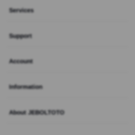
Buka
Services
Buka
Support
Buka
Account
Buka
Information
Buka
About JEBOLTOTO