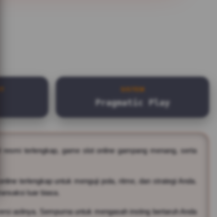
a dan Bandar Togel Asia
T
SISTEM
Pragmatic Play
l resmi terlengkap, game slot online gampang menang, serta
ine terlengkap untuk menguji pola, ritme, dan strategi Anda.
ansaksi luar biasa.
n versi aslinya. Sempurna untuk mengasah insting bertaruh Anda