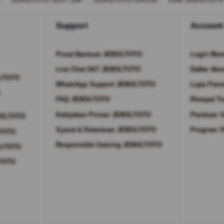
Support
Account
Pusat Bantuan JEBOLTOTO
Login Me
Live Chat 24/7 JEBOLTOTO
Daftar Ak
OLTOTO
WhatsApp Support JEBOLTOTO
Lupa Pas
k
FAQ JEBOLTOTO
Riwayat T
Kebijakan Privasi JEBOLTOTO
Panduan V
BOLTOTO
Syarat & Ketentuan JEBOLTOTO
Program 
LTOTO
Responsible Gaming JEBOLTOTO
OLTOTO
LTOTO