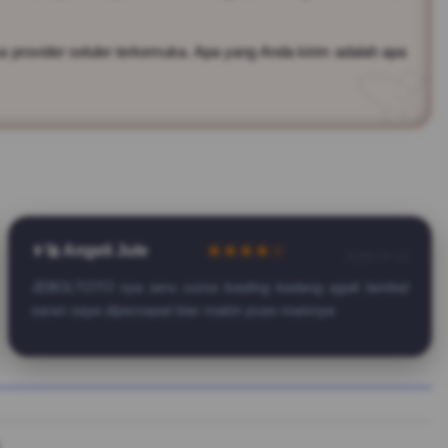
sa provider seluler terkemuka. Apa yang Anda kirim adalah apa
Angeli Jule
★★★★☆
2026-07-14
JEBOLTOTO nya seru cuma loading kadang agak lambat
saran saya dipercepat biar makin puas mainnya