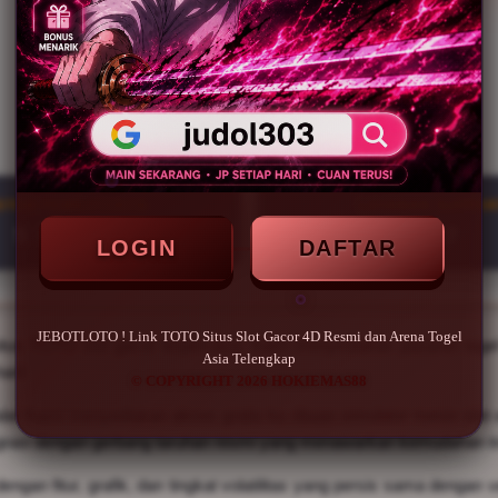
OTO Slot Gacor Terpercay
Terpopuler
ISTEM PEMBAYARAN
LAYANAN SUPPOR
5 Metode
24/7
LOGIN
DAFTAR
JEBOTLOTO ! Link TOTO Situs Slot Gacor 4D Resmi dan Arena Togel
 situs TOTO slot gacor terpercaya. Kami menyediakan pasaran toge
Asia Telengkap
ari!
© COPYRIGHT 2026 HOKIEMAS88
 Kami menyediakan akses gratis ke ribuan simulator mesin slot onl
ntegrasi dengan gerbang taruhan resmi yang menawarkan kemudahan tr
dengan fitur, grafik, dan tingkat volatilitas yang persis sama denga